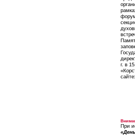
орган
рамка
форум
секци
духов
встре
Памят
запов
Госуд
дирек
г. в 1
«Корс
сайте
Внима
При и
«День