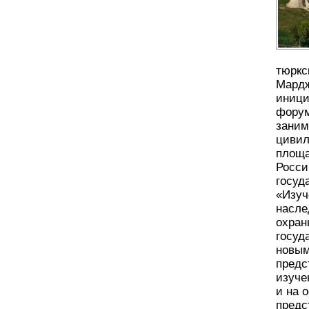
тюркс
Мардж
иници
форум
заним
цивил
площа
Росси
госуд
«Изуч
насле
охран
госуд
новым
предс
изуче
и на 
предс