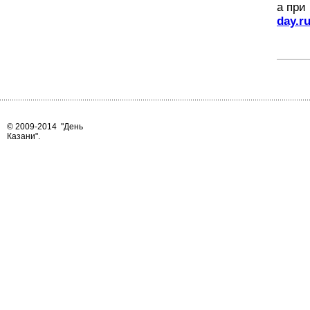
а при
day.r
© 2009-2014
"День
Казани"
.