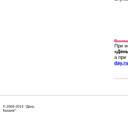
Внима
При и
«День
а при
day.r
© 2009-2014
"День
Казани"
.