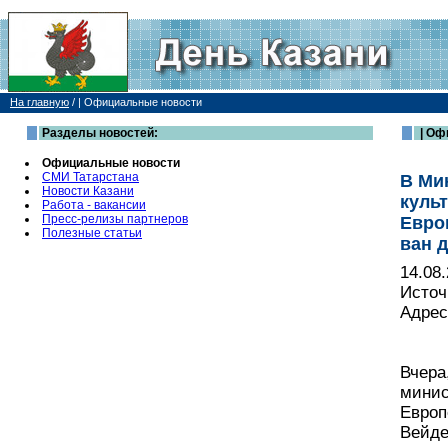
На главную
/
| Официальные новости
Разделы новостей:
| Оф
Официальные новости
СМИ Татарстана
В Ми
Новости Казани
куль
Работа - вакансии
Пресс-релизы партнеров
Евро
Полезные статьи
ван 
14.08
Источ
Адрес
Вчера
минис
Европ
Вейде