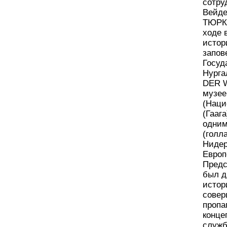
сотру
Вейде
ТЮРКС
ходе 
истор
запов
Госуд
Нурга
DER W
музее
(Наци
(Гааг
одним
(голл
Нидер
Европ
Предс
был д
истор
совер
пропа
конце
служб