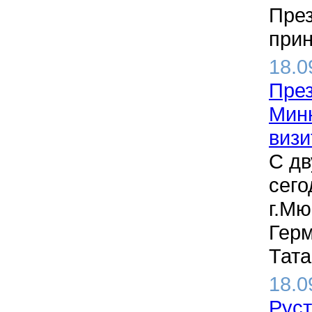
През
прин
18.0
През
Мин
виз
С д
сего
г.Мю
Герм
Тата
18.0
Руст