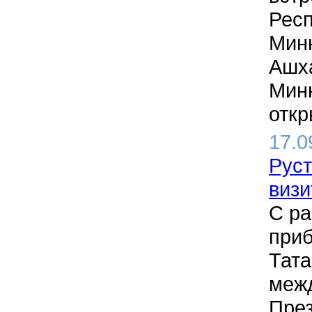
Респ
Минн
Ашха
Минн
откр
17.0
Рус
визи
С ра
приб
Тата
меж
През