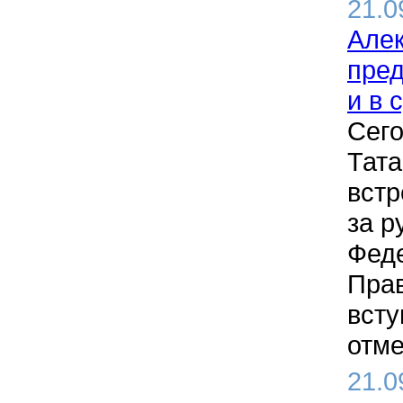
21.0
Алек
пред
и в 
Сего
Тата
встр
за р
Феде
Прав
всту
отме
21.0