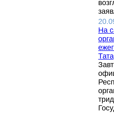
возг
заяв
20.0
На с
орга
ежег
Тата
Завт
офи
Респ
орга
трид
Госу