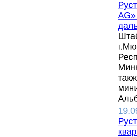
Руст
AG» 
даль
Штаб
г.Мю
Респ
Минн
такж
мини
Альб
19.0
Руст
квар