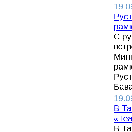
19.0
Руст
рамк
С ру
встр
Минн
рамк
Руст
Бава
19.0
В Та
«Теа
В Та