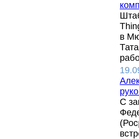
ком
Штаб
Thin
в Мю
Тата
рабо
19.0
Алек
рук
С за
Феде
(Ро
встр