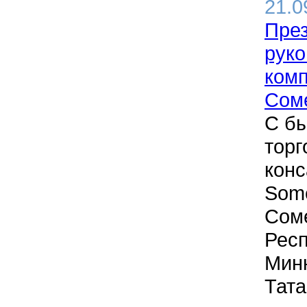
21.0
През
руко
комп
Сом
С б
торг
конс
Some
Соме
Респ
Минн
Тата