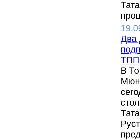
Тата
прош
19.0
Два 
подп
ТПП
В Т
Мюн
сего
стол
Тата
Рус
пред