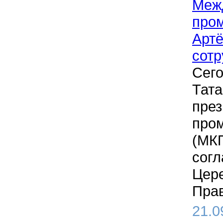
Межд
про
Артё
сотр
Сего
Тата
през
про
(МК
согл
Цере
Прав
21.0