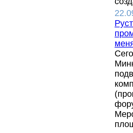
созд
22.0
Рус
пром
меня
Сего
Минн
подв
комп
(про
фору
Меро
площ