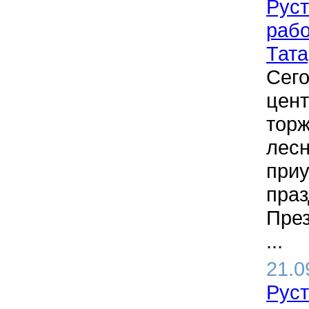
Руст
рабо
Тата
Сего
цент
торж
лесн
приу
праз
През
...
21.0
Руст