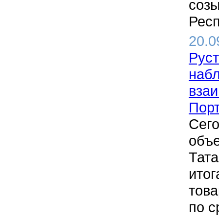
созы
Респ
20.0
Руст
набл
взаи
Пор
Сего
объе
Тата
итог
това
по с