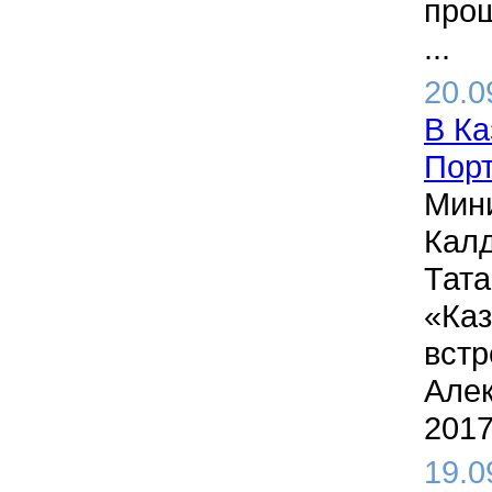
прош
...
20.0
В Ка
Порт
Мини
Калд
Тата
«Ка
встр
Алек
2017
19.0