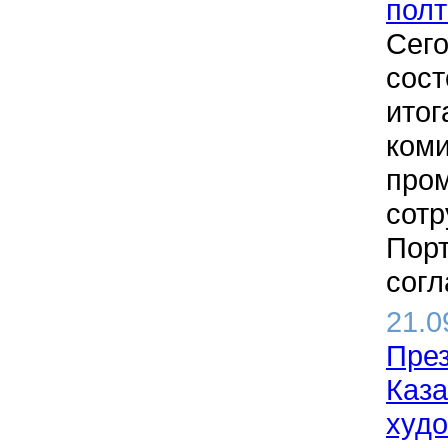
полт
Сего
сост
итог
коми
про
сотр
Порт
согл
21.0
През
Каза
худ