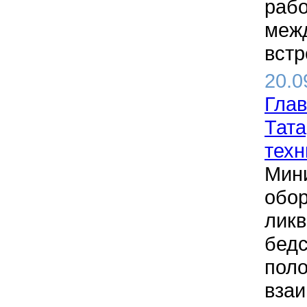
рабо
межд
встр
20.0
Глав
Тата
техн
Мини
обор
ликв
бедс
поло
взаи