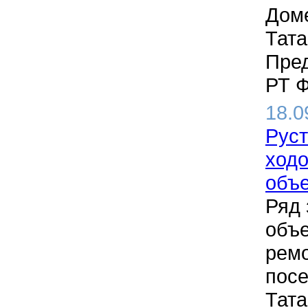
Доме
Тата
Пред
РТ Ф
18.0
Руст
ходо
объе
Ряд 
объе
ремо
посе
Тата