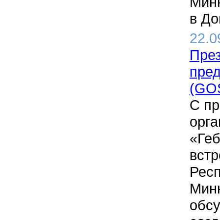
Минн
в До
22.0
През
пре
(GO
С пр
орг
«Ге
встр
Респ
Минн
обсу