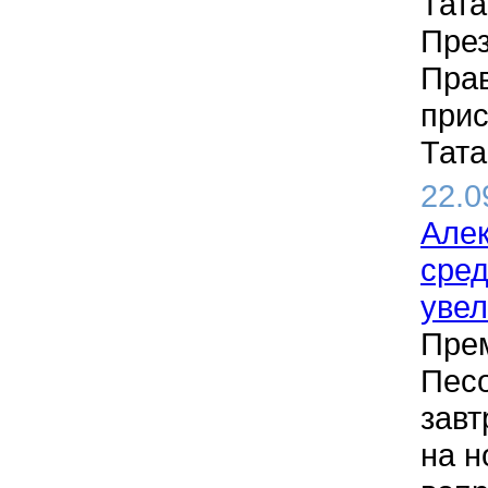
Тата
През
Прав
прис
Тата
22.0
Алек
сред
увел
Прем
Песо
завт
на н