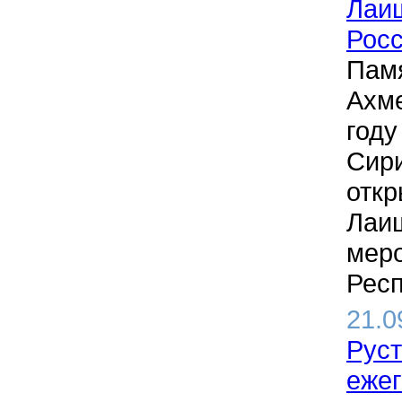
Лаи
Рос
Памя
Ахме
году
Сири
откр
Лаиш
меро
Респ
21.0
Руст
еже