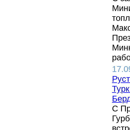
Мини
топл
Макс
През
Минн
рабо
17.0
Руст
Турк
Бер
С П
Гур
встр