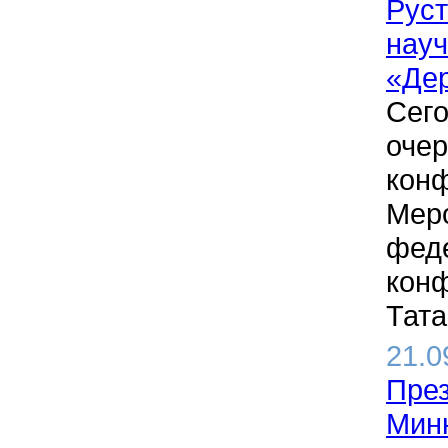
Руст
науч
«Де
Сего
очер
конф
Мер
феде
конф
Тата
21.0
През
Минн