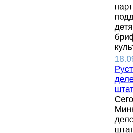
парт
подд
детя
бриф
куль
18.0
Руст
деле
шта
Сего
Минн
деле
штат