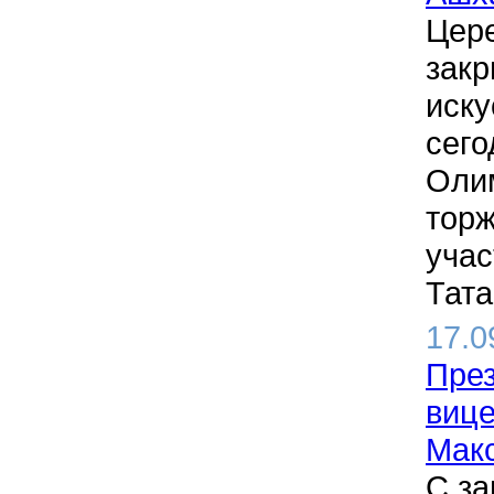
Цере
зак
иску
сего
Олим
тор
учас
Тата
17.0
През
виц
Мак
С за