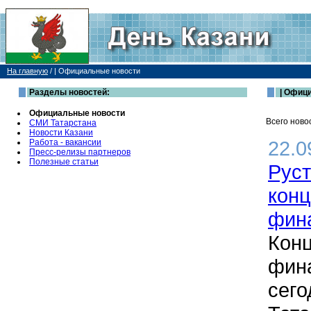
На главную
/
| Официальные новости
Разделы новостей:
| Офиц
Официальные новости
Всего ново
СМИ Татарстана
Новости Казани
22.0
Работа - вакансии
Пресс-релизы партнеров
Полезные статьи
Рус
конц
фин
Конц
фина
сего