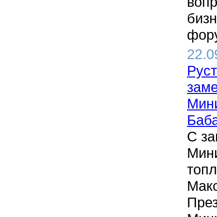
вопр
бизн
фору
22.0
Руст
заме
Мин
Баб
С за
Мини
топл
Макс
През