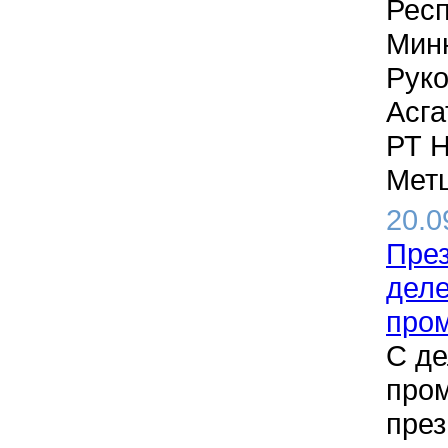
Респ
Минн
Руко
Асга
РТ Н
Метш
20.0
През
деле
про
С де
пром
през