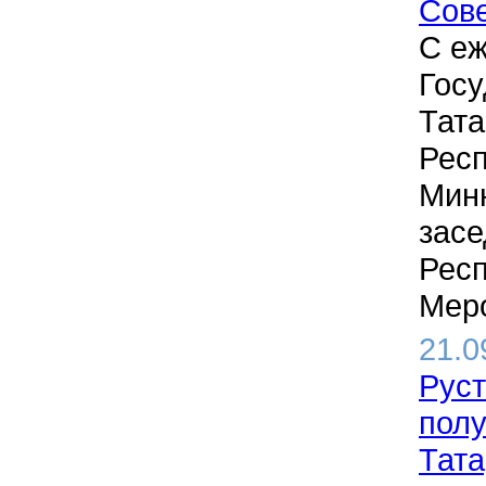
Сове
C е
Госу
Тата
Респ
Минн
засе
Респ
Меро
21.0
Руст
полу
Тата