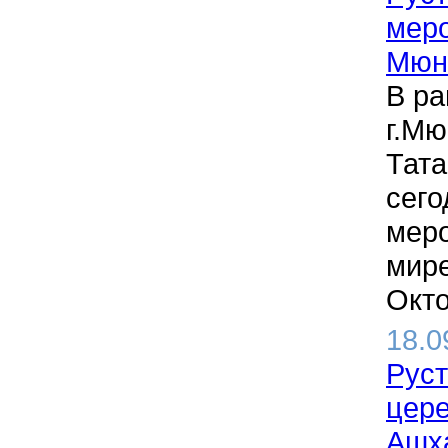
меро
Мюн
В ра
г.Мю
Тата
сего
меро
мир
Окто
18.0
Руст
цере
Ашх