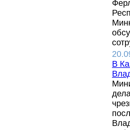
Ферл
Респ
Минн
обсу
сотр
20.0
В Ка
Вла
Мини
дела
чрез
посл
Влад