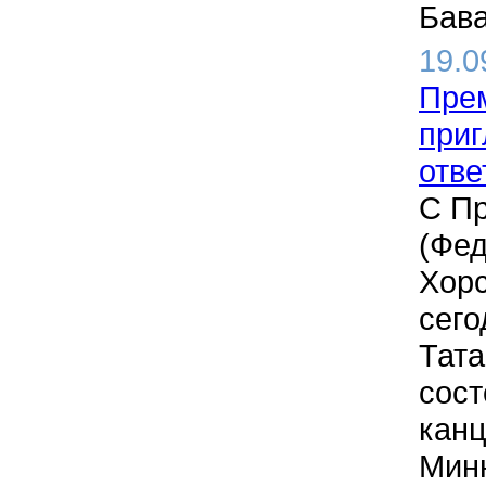
Бава
19.0
Пре
приг
отве
С П
(Фед
Хор
сего
Тата
сост
канц
Минн