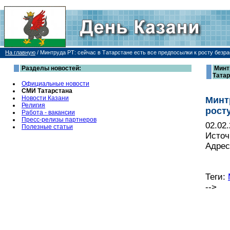
На главную
/
Минтруда РТ: сейчас в Татарстане есть все предпосылки к росту безр
Разделы новостей:
Минт
Татар
Официальные новости
СМИ Татарстана
Новости Казани
Минт
Религия
рост
Работа - вакансии
Пресс-релизы партнеров
02.02
Полезные статьи
Источ
Адрес
Теги:
-->