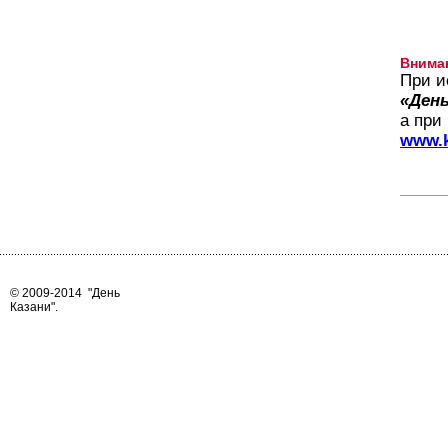
Внима
При и
«День
а при
www.k
© 2009-2014
"День
Казани"
.