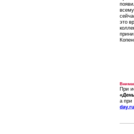
появи
всему
сейча
это в
колле
прини
Копен
Внима
При и
«День
а при
day.r