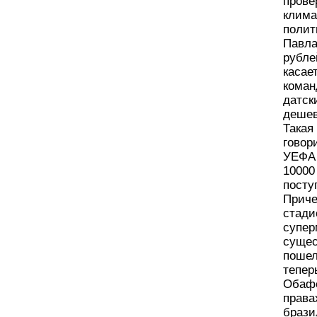
прове
клима
полит
Павла
рубле
касае
коман
датск
дешев
Такая
говор
УЕФА 
10000
посту
Приче
стади
супер
сущес
пошел
тепер
Обафе
права
брази