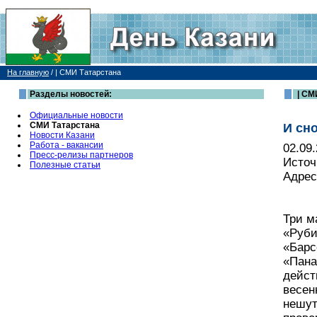
На главную
/
| СМИ Татарстана
Разделы новостей:
| СМ
Официальные новости
СМИ Татарстана
И сн
Новости Казани
Работа - вакансии
02.09
Пресс-релизы партнеров
Источ
Полезные статьи
Адрес
Три м
«Руби
«Барс
«Пана
дейст
весен
нешут