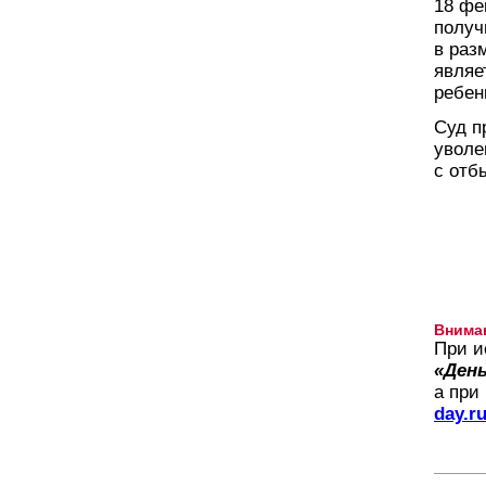
18 фе
получ
в раз
являе
ребен
Суд п
уволе
с отб
Внима
При и
«День
а при
day.r