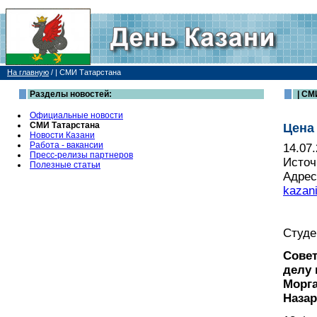
На главную
/
| СМИ Татарстана
Разделы новостей:
| СМ
Официальные новости
СМИ Татарстана
Цена
Новости Казани
Работа - вакансии
14.07
Пресс-релизы партнеров
Источ
Полезные статьи
Адрес
kazan
Студе
Совет
делу
Морга
Назар