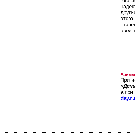
говор
надею
други
этого
стане
август
Внима
При и
«День
а при
day.r