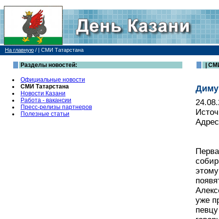
На главную
/
| СМИ Татарстана
Разделы новостей:
| СМ
Официальные новости
СМИ Татарстана
Диму
Новости Казани
Работа - вакансии
24.08
Пресс-релизы партнеров
Источ
Полезные статьи
Адрес
Перва
собир
этому
появя
Алекс
уже п
певцу