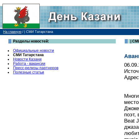
На главную
/
| СМИ Татарстана
Разделы новостей:
| СМ
Официальные новости
СМИ Татарстана
Аван
Новости Казани
Работа - вакансии
06.09
Пресс-релизы партнеров
Источ
Полезные статьи
Адрес
Многи
место
Джоке
поэт,
Beat 
джаза
любит