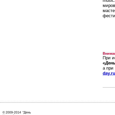
music
миров
масте
фести
Внима
При и
«День
а при
day.r
© 2009-2014
"День