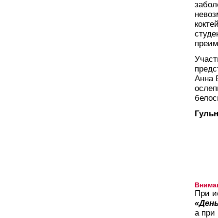
забол
невоз
кокте
студе
преим
Участ
предс
Анна 
ослеп
белос
Гуль
Внима
При и
«День
а при