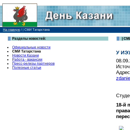
На главную
/
| СМИ Татарстана
Разделы новостей:
| СМ
Официальные новости
СМИ Татарстана
У ИЭ
Новости Казани
Работа - вакансии
08.09
Пресс-релизы партнеров
Источ
Полезные статьи
Адрес
zdani
Студе
18-й 
права
перес