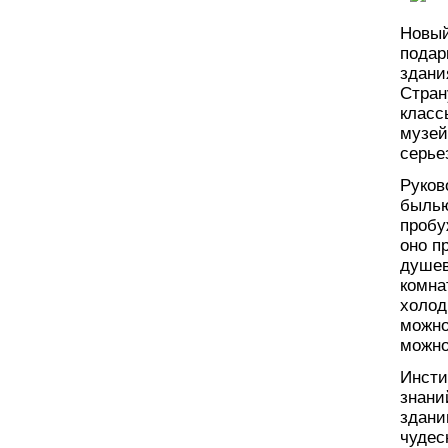
Новый
подар
здани
Стран
класс
музей
серье
Руков
былью
пробу
оно п
душев
комна
холод
можно
можно
Инсти
знани
здани
чудес