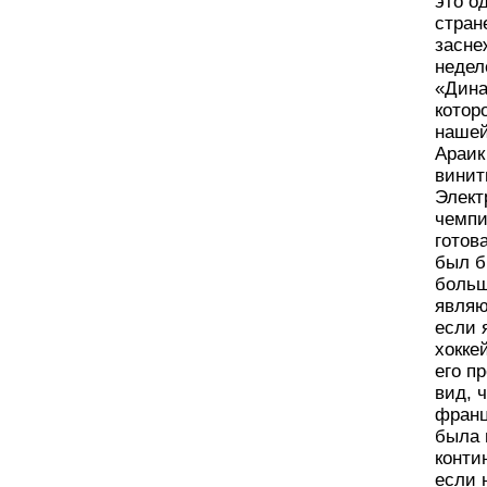
это о
стран
засне
недел
«Дина
котор
нашей
Араик
винит
Элект
чемпи
готов
был б
больш
являю
если 
хокке
его п
вид, 
франц
была 
конти
если 