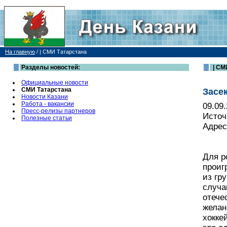
На главную
/
| СМИ Татарстана
Разделы новостей:
| СМ
Официальные новости
СМИ Татарстана
Засе
Новости Казани
Работа - вакансии
09.09
Пресс-релизы партнеров
Источ
Полезные статьи
Адрес
Для р
проиг
из гр
случа
отече
желан
хокке