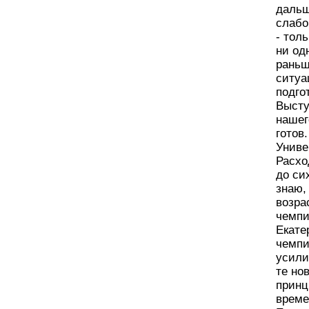
дальш
слабо
- тол
ни од
раньш
ситуа
подго
Высту
нашег
готов
Униве
Расхо
до си
знаю,
возра
чемпи
Екате
чемпи
усили
те но
принц
време