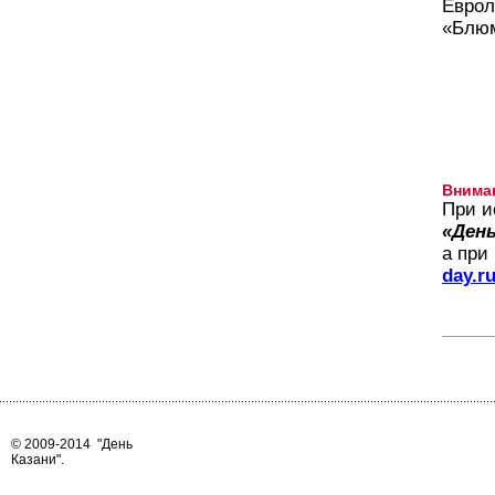
Еврол
«Блюм
Внима
При и
«День
а при
day.r
© 2009-2014
"День
Казани"
.