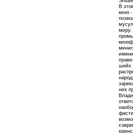
Эльви
В это
кино 
позво
мусул
миру.
промы
киноф
минис
имени
прави
шейх 
распр
народ
зарек
них п
Влади
ответ
наобо
фести
возмо
совре
единс