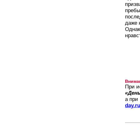
призв
пребы
после
даже 
Однак
нравс
Внима
При и
«День
а при
day.r