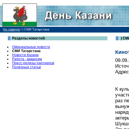
На главную
/
| СМИ Татарстана
Разделы новостей:
| СМ
Официальные новости
СМИ Татарстана
Кино
Новости Казани
Работа - вакансии
09.09
Пресс-релизы партнеров
Источ
Полезные статьи
Адрес
К кул
участ
раз п
вынуж
наряд
актер
Шукши