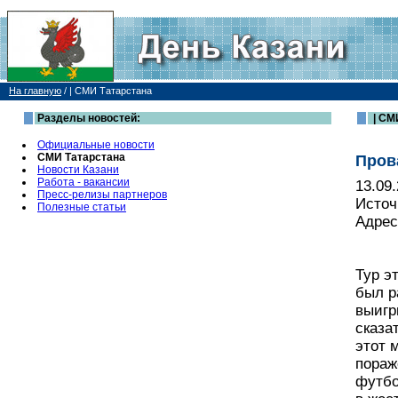
На главную
/
| СМИ Татарстана
Разделы новостей:
| СМ
Официальные новости
СМИ Татарстана
Пров
Новости Казани
Работа - вакансии
13.09
Пресс-релизы партнеров
Источ
Полезные статьи
Адрес
Тур э
был р
выигр
сказат
этот 
пораж
футбо