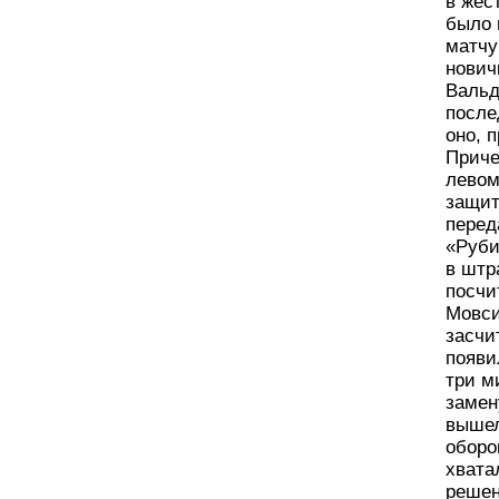
в жес
было 
матчу
нович
Вальд
после
оно, 
Приче
левом
защит
перед
«Руби
в штр
посчи
Мовси
засчи
появи
три м
замен
вышел
оборо
хвата
решен