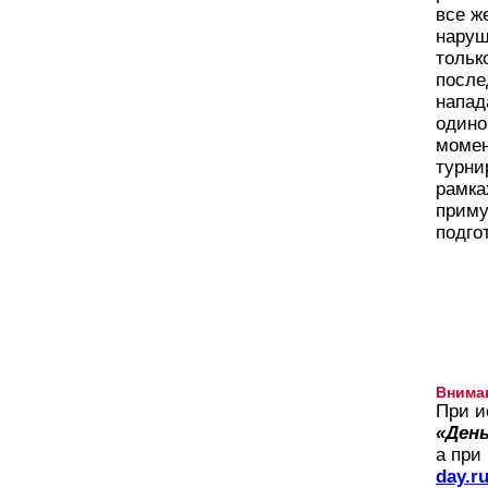
все ж
наруш
тольк
после
напад
одино
момен
турни
рамка
приму
подго
Внима
При и
«День
а при
day.r