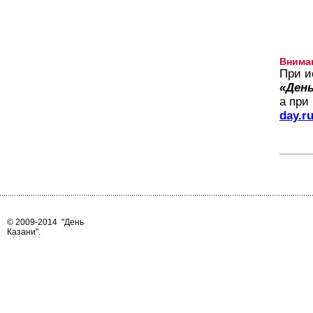
Внима
При и
«День
а при
day.r
© 2009-2014
"День
Казани"
.