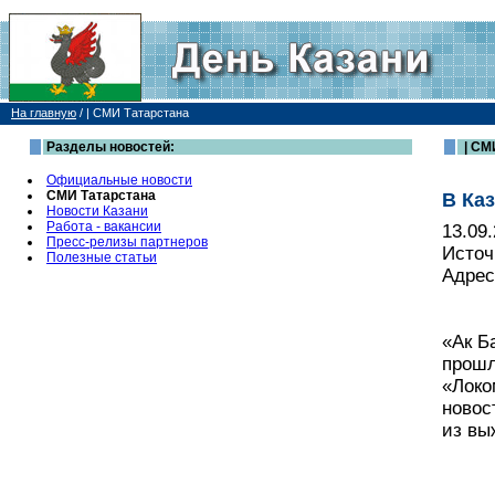
На главную
/
| СМИ Татарстана
Разделы новостей:
| СМ
Официальные новости
СМИ Татарстана
В Ка
Новости Казани
Работа - вакансии
13.09
Пресс-релизы партнеров
Источ
Полезные статьи
Адрес
«Ак Б
прошл
«Локо
новос
из вы