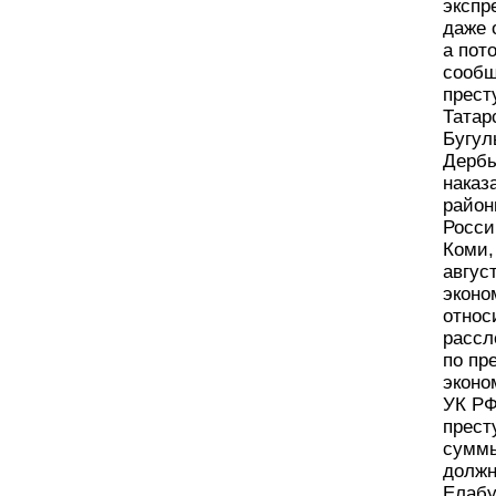
экспр
даже 
а пот
сообщ
прест
Татар
Бугул
Дербы
наказ
район
Росси
Коми,
авгус
эконо
относ
рассл
по пр
эконо
УК РФ
прест
суммы
должн
Елабу