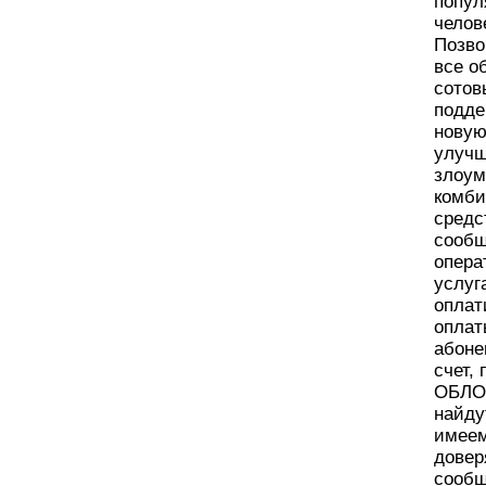
попул
челов
Позво
все о
сотов
подде
новую
улучш
злоум
комби
средс
сообщ
опера
услуг
оплат
оплат
абоне
счет,
ОБЛОМ
найду
имеем
довер
сообщ