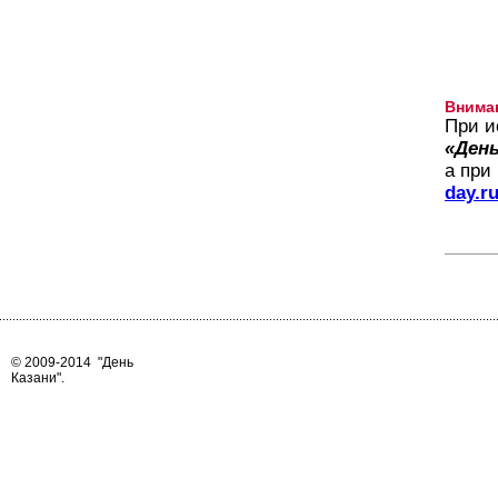
Внима
При и
«День
а при
day.r
© 2009-2014
"День
Казани"
.