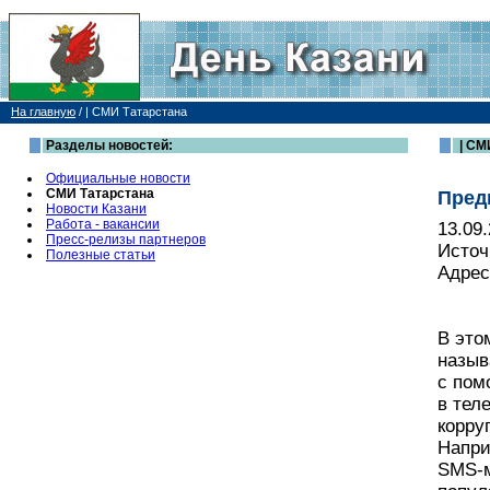
На главную
/
| СМИ Татарстана
Разделы новостей:
| СМ
Официальные новости
СМИ Татарстана
Пред
Новости Казани
Работа - вакансии
13.09
Пресс-релизы партнеров
Источ
Полезные статьи
Адрес
В это
назыв
с пом
в тел
корру
Напри
SMS-м