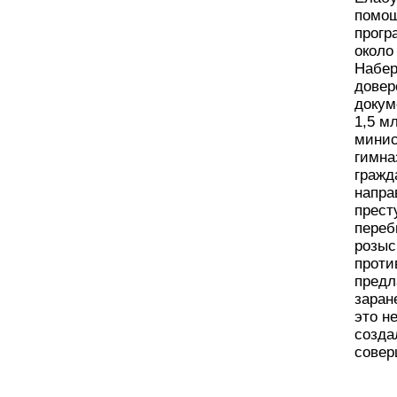
помощ
прогр
около
Набер
довер
докум
1,5 м
минис
гимна
гражд
напра
прест
переб
розыс
проти
предл
заран
это н
созда
совер