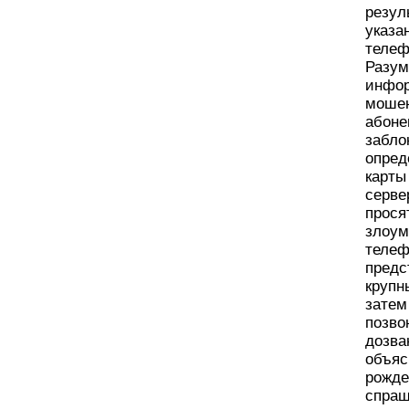
резул
указа
телеф
Разум
инфор
мошен
абоне
забло
опред
карты
серве
прося
злоум
телеф
предс
крупн
затем
позво
дозва
объяс
рожде
спраш