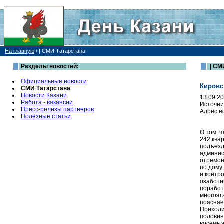
На главную
/
| СМИ Татарстана
Разделы новостей:
| СМ
Официальные новости
Кировс
СМИ Татарстана
Новости Казани
13.09.2
Работа - вакансии
Источни
Пресс-релизы партнеров
Адрес н
Полезные статьи
О том, 
242 ква
подъезд
админис
отремон
по дому
и контр
озаботи
поработ
многоэт
поясняе
Приходи
половин
восемь 