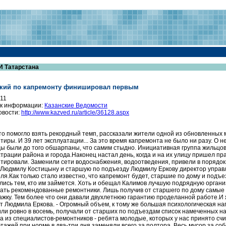
И Татарстана
кий по капремонту финишировал первым
011
к информации:
Казанские Ведомости
овости:
http://www.kazved.ru/article/36128.aspx
что помогло взять рекордный темп, рассказали жители одной из обновленных 
ртиры. И 39 лет эксплуатации... За это время капремонта не было ни разу. О
ы были до того обшарпаны, что самим стыдно. Инициативная группа жильцов к
трации района и города.Наконец настал день, когда и на их улицу пришел пра
тировали. Заменили сети водоснабжения, водоотведения, привели в порядок
 Людмилу Костицыну и старшую по подъезду Людмилу Еркову директор управл
оля.Как только стало известно, что капремонт будет, старшие по дому и под
лись тем, кто им займется. Хоть и обещал Калимов лучшую подрядную организ
ать рекомендованные ремонтники. Лишь получив от старшего по дому самые 
ажку. Тем более что они давали двухлетнюю гарантию проделанной работе.И ж
т Людмила Еркова. - Огромный объем, к тому же большая психологическая наг
ли ровно в восемь, получали от старших по подъездам список намеченных на 
а из специалистов-ремонтников - ребята молодые, которых у нас принято сч
этажей при норме в два-три дня заменяли всего за полтора. Весь мусор за со