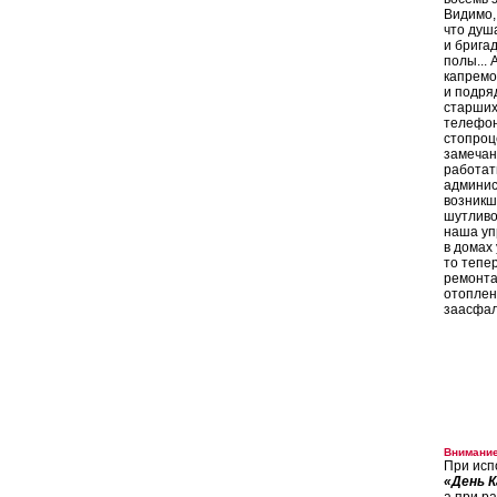
Видимо,
что душ
и брига
полы...
капремо
и подря
старших
телефон
стопроц
замечан
работат
админис
возникш
шутливо
наша уп
в домах
то тепе
ремонта
отоплен
заасфал
Внимание
При исп
«День К