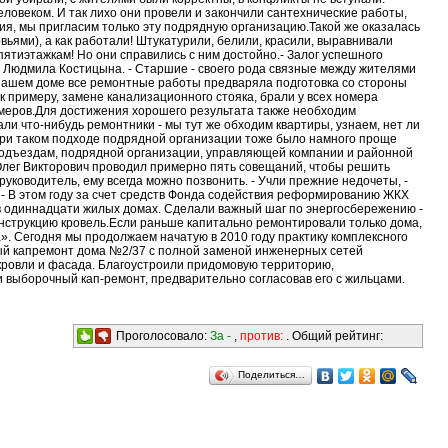
ловеком. И так лихо они провели и закончили сантехнические работы,
ия, мы пригласим только эту подрядную организацию.Такой же оказалась
вьями), а как работали! Штукатурили, белили, красили, выравнивали
ятиэтажкам! Но они справились с ним достойно.- Залог успешного
ом Людмила Костицына. - Старшие - своего рода связные между жителями
нашем доме все ремонтные работы предваряла подготовка со стороны
 примеру, замене канализационного стояка, брали у всех номера
 номеров.Для достижения хорошего результата также необходим
ли что-нибудь ремонтники - мы тут же обходим квартиры, узнаем, нет ли
.При таком подходе подрядной организации тоже было намного проще
подъездам, подрядной организации, управляющей компании и районной
Олег Викторович проводил примерно пять совещаний, чтобы решить
уководитель, ему всегда можно позвонить. - Учли прежние недочеты, -
- В этом году за счет средств Фонда содействия реформированию ЖКХ
в одиннадцати жилых домах. Сделали важный шаг по энергосбережению -
онструкцию кровель.Если раньше капитально ремонтировали только дома,
а». Сегодня мы продолжаем начатую в 2010 году практику комплексного
ный капремонт дома №2/37 с полной заменой инженерных сетей
кровли и фасада. Благоустроили придомовую территорию,
и выборочный кап-ремонт, предварительно согласовав его с жильцами.
Проголосовало:
За -
,
против:
. Общий рейтинг:
Поделиться…