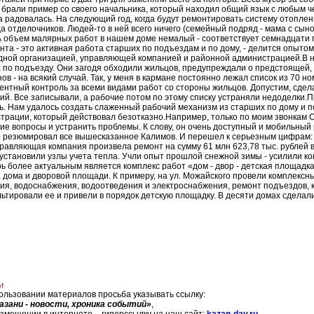
 брали пример со своего начальника, который находил общий язык с любым че
а радовалась. На следующий год, когда будут ремонтировать систему отоплен
да отделочников. Людей-то в ней всего ничего (семейный подряд - мама с сыно
 А объем малярных работ в нашем доме немалый - соответствует семнадцати п
нта - это активная работа старших по подъездам и по дому, - делится опыт
дной организацией, управляющей компанией и районной администрацией.В 
 по подъезду. Они загодя обходили жильцов, предупреждали о предстоящей, к
ов - на всякий случай. Так, у меня в кармане постоянно лежал список из 70
ентный контроль за всеми видами работ со стороны жильцов. Допустим, сдела
ий. Все записывали, а рабочие потом по этому списку устраняли недоделки
ь. Нам удалось создать слаженный рабочий механизм из старших по дому и 
трации, который действовал безотказно.Например, только по моим звонкам 
ие вопросы и устранить проблемы. К слову, он очень доступный и мобильный р
 резюмировал все вышесказанное Калимов. И перешел к серьезным цифрам: 
равляющая компания произвела ремонт на сумму 61 млн 623,78 тыс. рублей 
 установили узлы учета тепла. Учли опыт прошлой снежной зимы - усилили к
рь более актуальным является комплекс работ «дом - двор - детская площадк
 дома и дворовой площади. К примеру, на ул. Можайского провели комплекс
ия, водоснабжения, водоотведения и электроснабжения, ремонт подъездов, 
ьтировали ее и привели в порядок детскую площадку. В десяти домах сделал
!
ользовании материалов просьба указывать ссылку:
азани - новости, хроника событий»
,