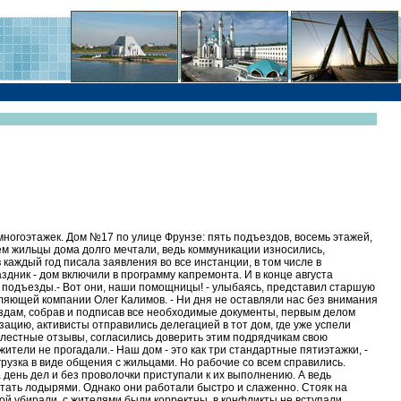
многоэтажек. Дом №17 по улице Фрунзе: пять подъездов, восемь этажей,
 нем жильцы дома долго мечтали, ведь коммуникации износились,
аждый год писала заявления во все инстанции, в том числе в
здник - дом включили в программу капремонта. И в конце августа
 подъезды.- Вот они, наши помощницы! - улыбаясь, представил старшую
яющей компании Олег Калимов. - Ни дня не оставляли нас без внимания
ъездам, собрав и подписав все необходимые документы, первым делом
ацию, активисты отправились делегацией в тот дом, где уже успели
лестные отзывы, согласились доверить этим подрядчикам свою
ители не прогадали.- Наш дом - это как три стандартные пятиэтажки, -
рузка в виде общения с жильцами. Но рабочие со всем справились.
день дел и без проволочки приступали к их выполнению. А ведь
итать лодырями. Однако они работали быстро и слаженно. Стояк на
бой убирали, с жителями были корректны, в конфликты не вступали.