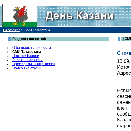
На главную
/
| СМИ Татарстана
Разделы новостей:
| СМ
Официальные новости
СМИ Татарстана
Стол
Новости Казани
Работа - вакансии
13.09
Пресс-релизы партнеров
Источ
Полезные статьи
Адрес
Новые
сезон
сажен
клен 
сообщ
Казан
шаров