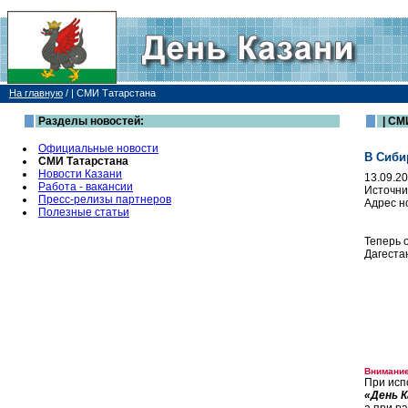
На главную
/
| СМИ Татарстана
Разделы новостей:
| СМ
Официальные новости
В Сиби
СМИ Татарстана
Новости Казани
13.09.2
Работа - вакансии
Источни
Пресс-релизы партнеров
Адрес н
Полезные статьи
Теперь 
Дагеста
Внимание
При исп
«День К