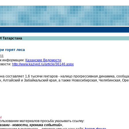
И Татарстана
ри горят леса
011
к информации:
Казанские Ведомости
овости:
http://www.kazved.ru/article/36146.aspx
она составляет 1,6 тысячи гектаров - налицо прогрессивная динамика, сообща
н, Алтайский и Забайкальский края, а также Новосибирская, Челябинская, Оре
!
ользовании материалов просьба указывать ссылку:
азани - новости, хроника событий»
,