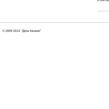
а при р
© 2009-2014
"День Казани"
.