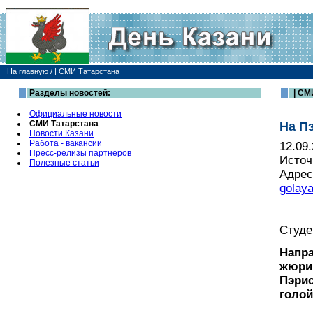
На главную
/
| СМИ Татарстана
Разделы новостей:
| СМ
Официальные новости
СМИ Татарстана
На П
Новости Казани
Работа - вакансии
12.09
Пресс-релизы партнеров
Источ
Полезные статьи
Адрес
golaya
Студе
Напра
жюри 
Пэрис
голо