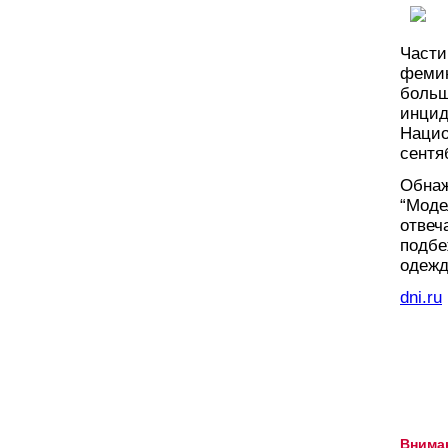
Части
фемин
больш
инцид
Нацио
сентя
Обнаж
“Моде
отвеч
подбе
одежд
dni.ru
Внима