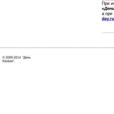
При и
«День
а при
day.r
© 2009-2014
"День
Казани"
.