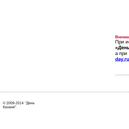
Внима
При и
«День
а при
day.r
© 2009-2014
"День
Казани"
.