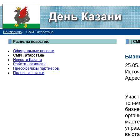
На главную
/
| СМИ Татарстана
Разделы новостей:
| СМ
Официальные новости
СМИ Татарстана
Бизн
Новости Казани
Работа - вакансии
25.05
Пресс-релизы партнеров
Источ
Полезные статьи
Адрес
Участ
топ-м
бизне
орган
масте
управ
выста