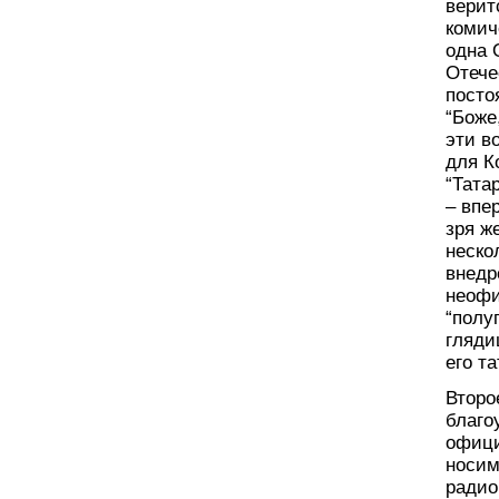
верит
комич
одна 
Отече
посто
“Боже
эти в
для К
“Тата
– впе
зря ж
неско
внедр
неофи
“полу
гляди
его т
Второ
благо
офици
носим
радио