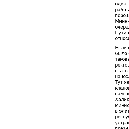
один 
работ
переш
Минни
очере
Путин
относ
Если 
было 
таков
ректо
стать
нанес
Тут я
клано
сам н
Халик
минис
в эли
респу
устра
прези