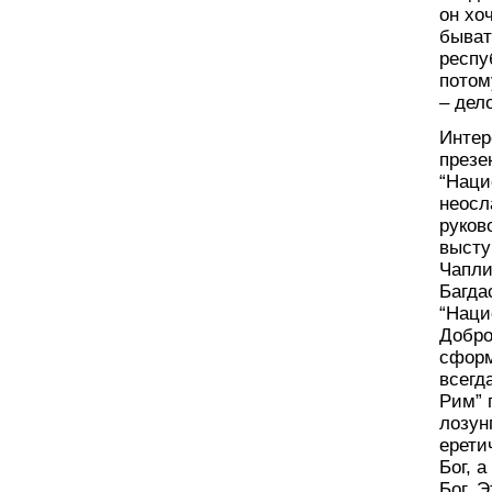
он хо
быват
респу
потом
– дело
Интер
презе
“Наци
неосл
руков
высту
Чапли
Багда
“Наци
Добро
сформ
всегд
Рим” 
лозун
ерети
Бог, 
Бог. 