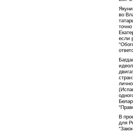
Якуни
во Вл
татар
точно
Екате
если 
“Обог
ответ
Багда
идеол
двига
стран
лично
(Испа
одног
Белар
“Прав
В про
для Р
“Зако