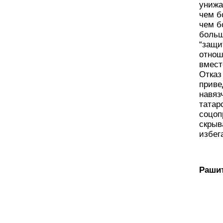
унижа
чем б
чем б
больш
“защи
отнош
вмест
Отказ
приве
навяз
татар
соцоп
скрыв
избег
Рашит