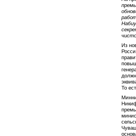
премь
обнов
работ
Набиу
секре
чисто
Из но
Росси
прави
повыш
генер
должн
эквив
То ес
Минни
Никиф
премь
минис
сельс
Чуваш
основ