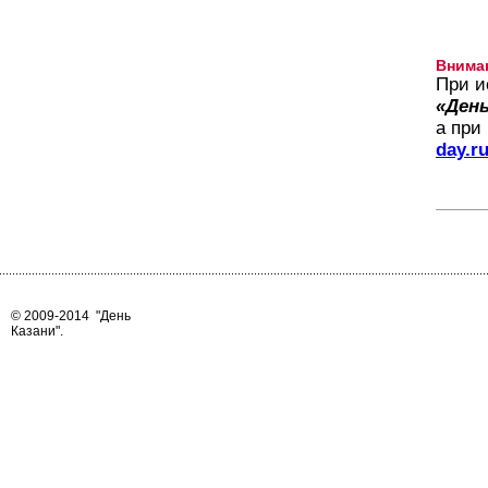
Внима
При и
«День
а при
day.r
© 2009-2014
"День
Казани"
.