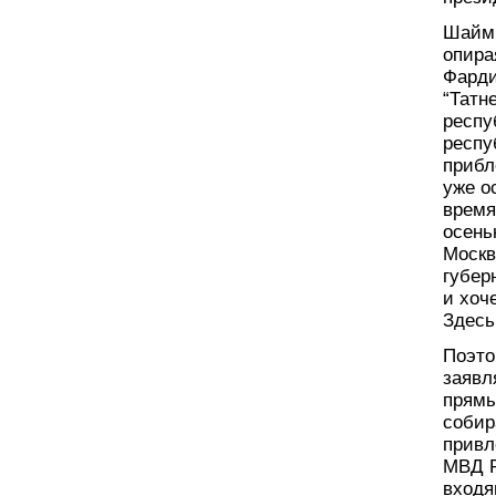
Шайми
опира
Фарди
“Татн
респу
респу
прибл
уже о
время
осень
Москв
губер
и хоч
Здесь
Поэто
заявл
прямы
собир
привл
МВД Р
входя