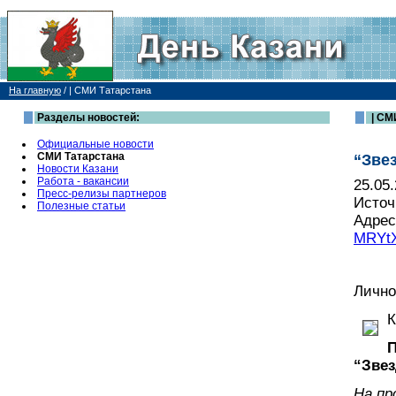
На главную
/
| СМИ Татарстана
Разделы новостей:
| СМ
Официальные новости
СМИ Татарстана
“Зве
Новости Казани
Работа - вакансии
25.05
Пресс-релизы партнеров
Источ
Полезные статьи
Адрес
MRYtX
Лично
К
“Звез
На пр