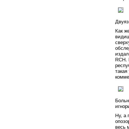
Двуяз
Как ж
видиш
сверх
обсле
издал
RCH. 
респу
такая
комме
Больн
игнор
Ну, а
опозо
весь 