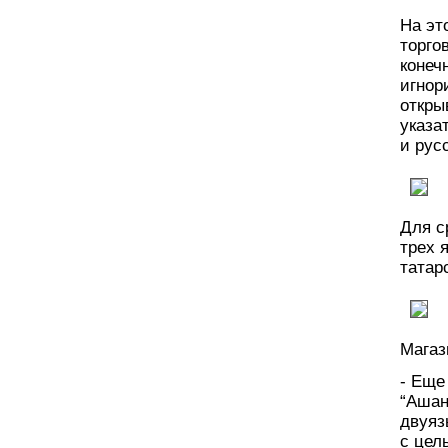
На эт
торго
конеч
игнор
откры
указа
и рус
Для с
трех 
татарс
Магаз
- Еще
“Ашан
двуяз
с цел