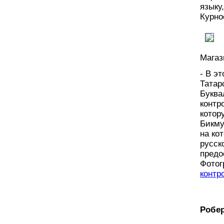
языку
Курно
Магаз
- В э
Татар
Буква
контр
котор
Бикму
на ко
русск
предо
Фотог
контр
Робер