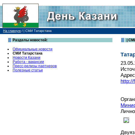
На главную
/
| СМИ Татарстана
Разделы новостей:
| СМ
Официальные новости
СМИ Татарстана
Тата
Новости Казани
Работа - вакансии
23.05
Пресс-релизы партнеров
Источ
Полезные статьи
Адрес
http:/
Орган
Минис
Лично
Двуяз