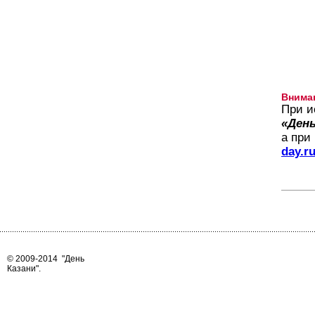
Внима
При и
«День
а при
day.r
© 2009-2014
"День
Казани"
.