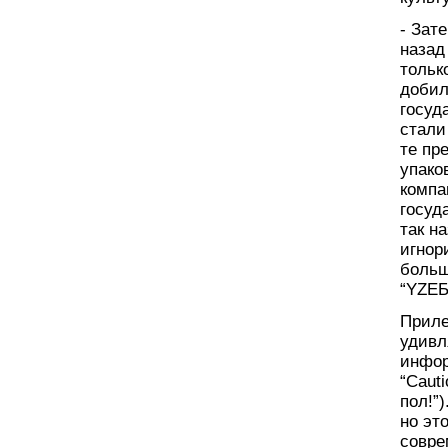
- Зат
назад
тольк
добил
госуд
стали
те пр
упако
компа
госуд
так н
игнор
больш
“YZЕБ
Приле
удивл
инфор
“Cauti
пол!”
но эт
совре