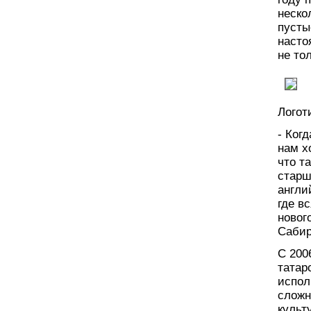
неско
пусты
насто
не то
Логот
- Ког
нам х
что т
старш
англи
где в
новог
Сабир
С 200
татар
испол
сложн
культ