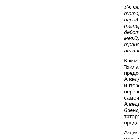
Уж ка
татар
народ
татар
дейст
между
транс
англи
Комме
“Била
предо
А вед
интер
перев
самой
А вед
бренд
татар
предл
Акция
году 