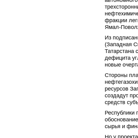
трехсторонн
нефтехимиче
фракции лег
Ямал-Повол
Из подписан
(Западная С
Татарстана 
дефицита уг
новые очерт
Стороны пла
нефтегазохи
ресурсов За
создадут пр
средств суб
Республики 
обоснование
сырья и фин
Но у проект