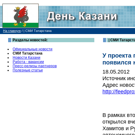
На главную
/
| СМИ Татарстана
Разделы новостей:
| СМИ Татарст
Официальные новости
СМИ Татарстана
У проекта
Новости Казани
появился 
Работа - вакансии
Пресс-релизы партнеров
Полезные статьи
18.05.2012
Источник и
Адрес новос
http://feedp
В рамках вт
открылся вч
Хамитов и Р
автономного