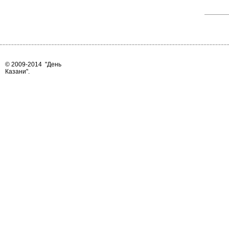
© 2009-2014
"День
Казани"
.