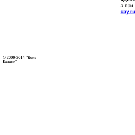
а при
day.r
© 2009-2014
"День
Казани"
.