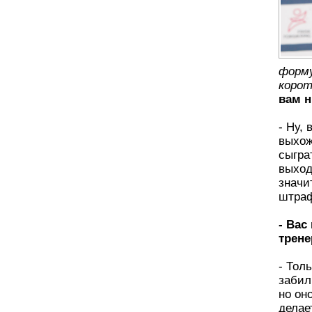
форму
корот
вам н
- Ну, 
выхож
сыгра
выход
значи
штра
- Вас
трен
- Тол
забил
но он
делае