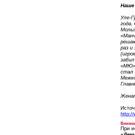
Наше
Уле-Г
года.
Мольд
«Манч
решаю
раз и
(игро
забил
«МЮ» 
стал 
Межко
Главн
Женат
Источ
http:/
Внима
При и
«День