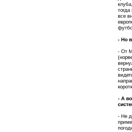
клуба
тогда
все в
европ
футбо
- Но 
- От 
(норв
верну
стран
видет
напра
корот
- А в
систе
- Не 
приме
погод