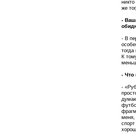
никто
же то
- Ваш
обид
- В п
особе
тогда
К том
меньш
- Что
- «Ру
прост
думаю
футбо
фрагм
меня,
спорт
хорош