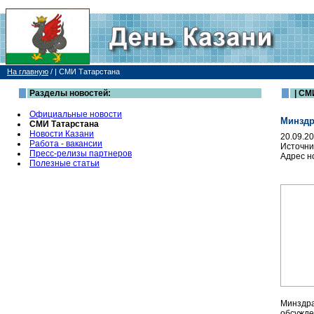
На главную
/
| СМИ Татарстана
Разделы новостей:
| СМ
Официальные новости
Минздр
СМИ Татарстана
Новости Казани
20.09.2
Работа - вакансии
Источни
Пресс-релизы партнеров
Адрес н
Полезные статьи
Минздра
обсужде