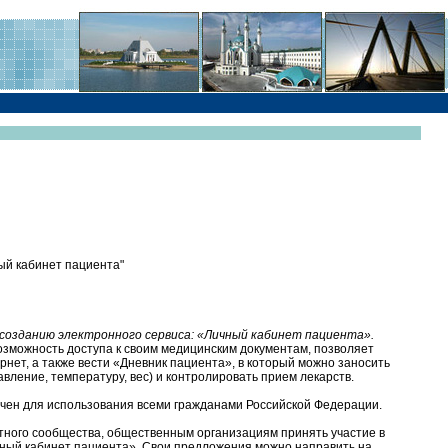
ый кабинет пациента"
созданию электронного сервиса: «Личный кабинет пациента».
зможность доступа к своим медицинским документам, позволяет
ернет, а также вести «Дневник пациента», в который можно заносить
авление, температуру, вес) и контролировать прием лекарств.
чен для использования всеми гражданами Российской Федерации.
тного сообщества, общественным организациям принять участие в
чный кабинет пациента». Свои предложения можно направить на