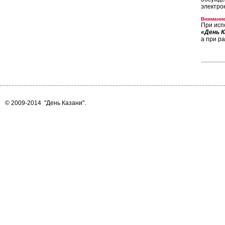
электро
Внимание
При исп
«День К
а при р
© 2009-2014
"День Казани"
.