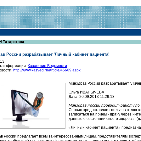
И Татарстана
ав России разрабатывает 'Личный кабинет пациента'
013
к информации:
Казанские Ведомости
овости:
http://www.kazved.ru/article/46609.aspx
Минздрав России разрабатывает "Личн
Ольга ИВАНЫЧЕВА
Дата: 20.09.2013 11:29:13
Минздрав России проводит работу по 
Сервис предоставляет пользователю во
записаться на прием к врачу через инт
данные о состоянии своего здоровья (д
«Личный кабинет пациента» предназна
в России предлагает всем заинтересованным лицам, представителям экспер
нии требований к сервисам и функциям, которые должен предоставлять «Ли