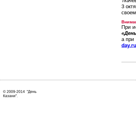
Ткаче
3 окт
своем
Внима
При и
«День
а при
day.r
© 2009-2014
"День
Казани"
.