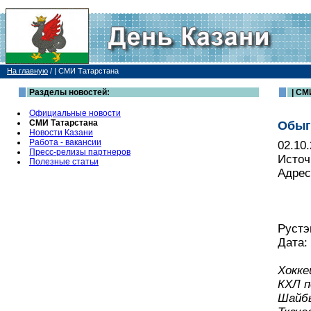
На главную
/
| СМИ Татарстана
Разделы новостей:
| СМ
Официальные новости
СМИ Татарстана
Обыг
Новости Казани
Работа - вакансии
02.10
Пресс-релизы партнеров
Источ
Полезные статьи
Адрес
Руст
Дата: 
Хокке
КХЛ п
Шайбы