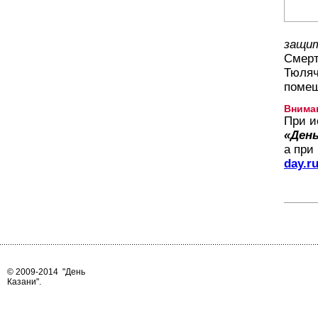
защит
Смерт
Тюляч
помещ
Внима
При и
«День
а при
day.r
© 2009-2014
"День
Казани"
.