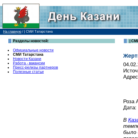
На главную
/
| СМИ Татарстана
Разделы новостей:
| СМ
Официальные новости
СМИ Татарстана
Жерт
Новости Казани
Работа - вакансии
04.02
Пресс-релизы партнеров
Источ
Полезные статьи
Адрес
Роза
Дата: 
В
Каз
темпе
было 