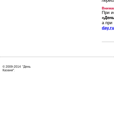
перео
Внима
При и
«День
а при
day.r
© 2009-2014
"День
Казани"
.