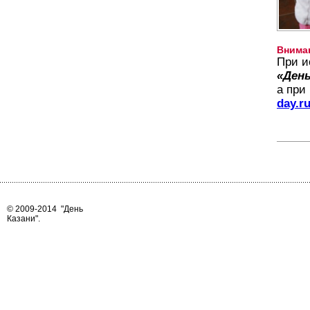
Внима
При и
«День
а при
day.r
© 2009-2014
"День
Казани"
.