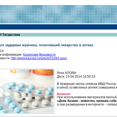
И Татарстана
уге задержан мужчина, похитивший лекарство в аптеке
014
к информации:
Казанские Ведомости
овости:
http://www.kazved.ru/article/51093.aspx
Роза АПОЯН
Дата: 15.04.2014 16:50:23
В дежурную часть отдела МВД России
в одной из местных аптек совершена 
Внимание!
При использовании материалов просьба
«День Казани - новости, хроника со
а при размещении в интернете – гипер