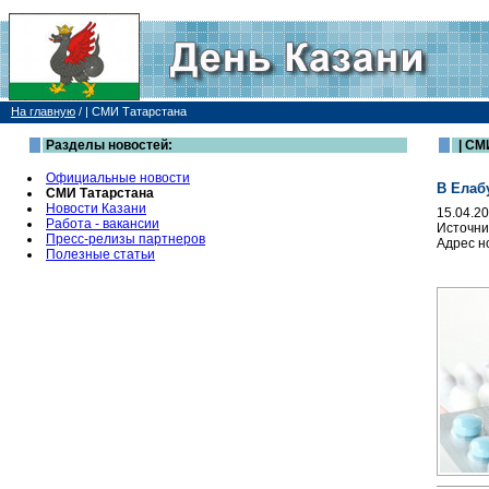
На главную
/
| СМИ Татарстана
Разделы новостей:
| СМ
Официальные новости
В Елаб
СМИ Татарстана
Новости Казани
15.04.2
Работа - вакансии
Источни
Пресс-релизы партнеров
Адрес н
Полезные статьи