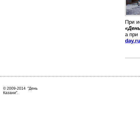
При и
«День
а при
day.r
© 2009-2014
"День
Казани"
.