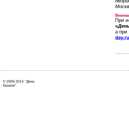
двори
Москв
Внима
При и
«День
а при
day.r
© 2009-2014
"День
Казани"
.