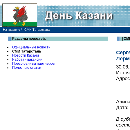
На главную
/
| СМИ Татарстана
Разделы новостей:
| СМ
Официальные новости
СМИ Татарстана
Серг
Новости Казани
Лерм
Работа - вакансии
Пресс-релизы партнеров
30.06
Полезные статьи
Источ
Адрес
Алина
Дата: 
В суб
состо