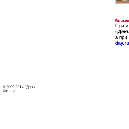
Внима
При и
«День
а при
day.r
© 2009-2014
"День
Казани"
.