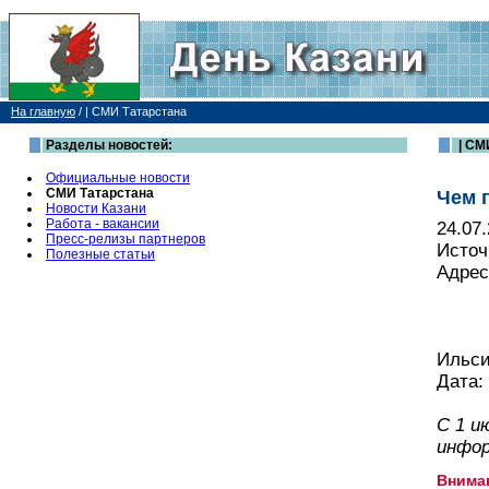
На главную
/
| СМИ Татарстана
Разделы новостей:
| СМ
Официальные новости
СМИ Татарстана
Чем 
Новости Казани
Работа - вакансии
24.07
Пресс-релизы партнеров
Источ
Полезные статьи
Адрес
Ильс
Дата:
С 1 и
инфор
Внима