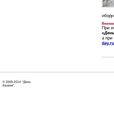
обору
Внима
При и
«День
а при
day.r
© 2009-2014
"День
Казани"
.