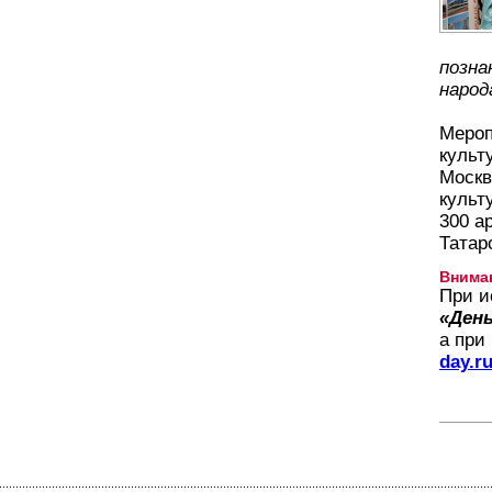
позна
народ
Мероп
культ
Москв
культ
300 а
Татар
Внима
При и
«День
а при
day.r