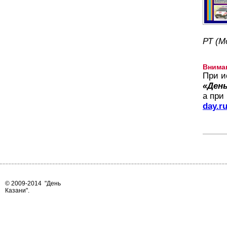
РТ (М
Внима
При и
«День
а при
day.r
© 2009-2014
"День
Казани"
.