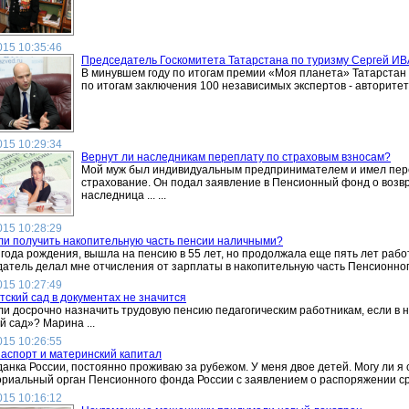
015 10:35:46
Председатель Госкомитета Татарстана по туризму Сергей И
В минувшем году по итогам премии «Моя планета» Татарстан 
по итогам заключения 100 независимых экспертов - авторитетн
015 10:29:34
Вернут ли наследникам переплату по страховым взносам?
Мой муж был индивидуальным предпринимателем и имел пере
страхование. Он подал заявление в Пенсионный фонд о возвр
наследница ... ...
015 10:28:29
ли получить накопительную часть пенсии наличными?
 года рождения, вышла на пенсию в 55 лет, но продолжала еще пять лет раб
атель делал мне отчисления от зарплаты в накопительную часть Пенсионного ф
015 10:27:49
тский сад в документах не значится
и досрочно назначить трудовую пенсию педагогическим работникам, если в 
й сад»? Марина ...
015 10:26:55
аспорт и материнский капитал
данка России, постоянно проживаю за рубежом. У меня двое детей. Могу ли 
риальный орган Пенсионного фонда России с заявлением о распоряжении сре
015 10:16:12