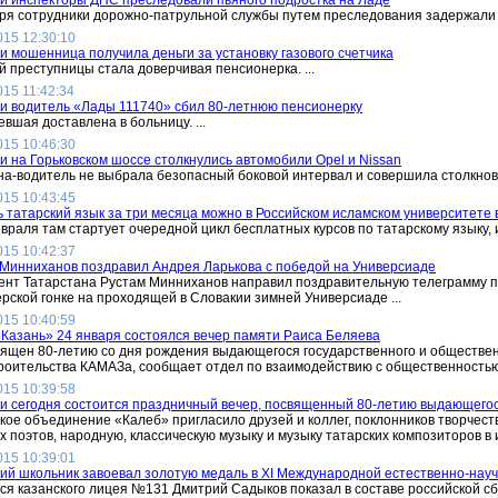
и инспекторы ДПС преследовали пьяного подростка на Ладе
ря сотрудники дорожно-патрульной службы путем преследования задержали а
015 12:30:10
и мошенница получила деньги за установку газового счетчика
 преступницы стала доверчивая пенсионерка. ...
015 11:42:34
и водитель «Лады 111740» сбил 80-летнюю пенсионерку
вшая доставлена в больницу. ...
015 10:46:30
и на Горьковском шоссе столкнулись автомобили Opel и Nissan
-водитель не выбрала безопасный боковой интервал и совершила столкновен
015 10:43:45
 татарский язык за три месяца можно в Российском исламском университете 
враля там стартует очередной цикл бесплатных курсов по татарскому языку, и
015 10:42:37
Минниханов поздравил Андрея Ларькова с победой на Универсиаде
нт Татарстана Рустам Минниханов направил поздравительную телеграмму п
рской гонке на проходящей в Словакии зимней Универсиаде ...
015 10:40:59
Казань» 24 января состоялся вечер памяти Раиса Беляева
ящен 80-летию со дня рождения выдающегося государственного и обществе
роительства КАМАЗа, сообщает отдел по взаимодействию с общественностью и
015 10:39:58
и сегодня состоится праздничный вечер, посвященный 80-летию выдающегос
кое объединение «Калеб» пригласило друзей и коллег, поклонников творчеств
 поэтов, народную, классическую музыку и музыку татарских композиторов в ис
015 10:39:01
ий школьник завоевал золотую медаль в XI Международной естественно-нау
я казанского лицея №131 Дмитрий Садыков показал в составе российской сб