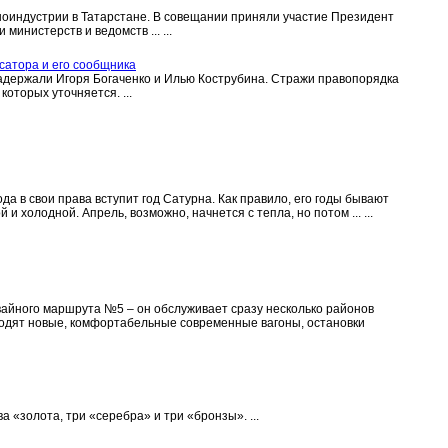
ноиндустрии в Татарстане. В совещании приняли участие Президент
инистерств и ведомств ... ...
сатора и его сообщника
адержали Игоря Богаченко и Илью Кострубина. Стражи правопорядка
оторых уточняется. ...
а в свои права вступит год Сатурна. Как правило, его годы бывают
и холодной. Апрель, возможно, начнется с тепла, но потом ... ...
вайного маршрута №5 – он обслуживает сразу несколько районов
ходят новые, комфортабельные современные вагоны, остановки
 «золота, три «серебра» и три «бронзы». ...