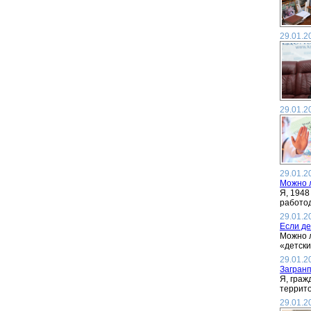
29.01.2
29.01.2
29.01.2
Можно 
Я, 1948
работод
29.01.2
Если де
Можно л
«детски
29.01.2
Загранп
Я, граж
террито
29.01.2