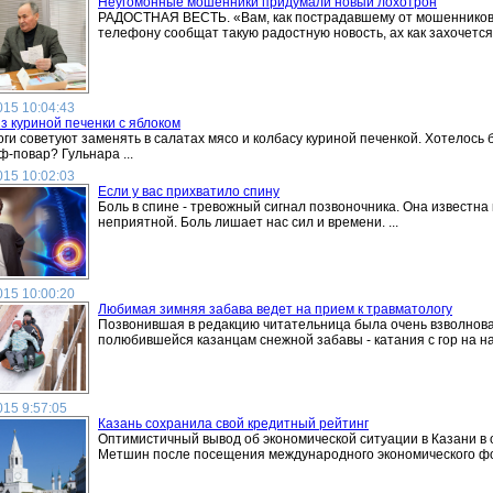
Неугомонные мошенники придумали новый лохотрон
РАДОСТНАЯ ВЕСТЬ. «Вам, как пострадавшему от мошенников, 
телефону сообщат такую радостную новость, ах как захочется ду
015 10:04:43
з куриной печенки с яблоком
ги советуют заменять в салатах мясо и колбасу куриной печенкой. Хотелось 
-повар? Гульнара ...
015 10:02:03
Если у вас прихватило спину
Боль в спине - тревожный сигнал позвоночника. Она известна
неприятной. Боль лишает нас сил и времени. ...
015 10:00:20
Любимая зимняя забава ведет на прием к травматологу
Позвонившая в редакцию читательница была очень взволнован
полюбившейся казанцам снежной забавы - катания с гор на на
015 9:57:05
Казань сохранила свой кредитный рейтинг
Оптимистичный вывод об экономической ситуации в Казани в 
Метшин после посещения международного экономического фор