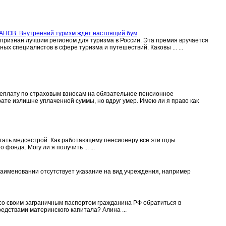
ВАНОВ: Внутренний туризм ждет настоящий бум
признан лучшим регионом для туризма в России. Эта премия вручается
ых специалистов в сфере туризма и путешествий. Каковы ... ...
плату по страховым взносам на обязательное пенсионное
ате излишне уплаченной суммы, но вдруг умер. Имею ли я право как
отать медсестрой. Как работающему пенсионеру все эти годы
онда. Могу ли я получить ... ...
наименовании отсутствует указание на вид учреждения, например
я со своим заграничным паспортом гражданина РФ обратиться в
дствами материнского капитала? Алина ...