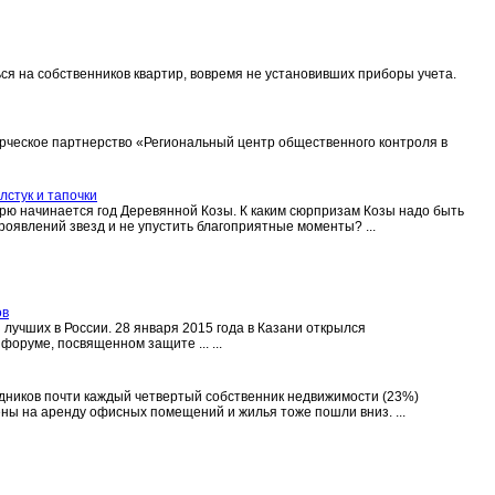
ся на собственников квартир, вовремя не установивших приборы учета.
ерческое партнерство «Региональный центр общественного контроля в
лстук и тапочки
рю начинается год Деревянной Козы. К каким сюрпризам Козы надо быть
роявлений звезд и не упустить благоприятные моменты? ...
ов
лучших в России. 28 января 2015 года в Казани открылся
руме, посвященном защите ... ...
аздников почти каждый четвертый собственник недвижимости (23%)
ены на аренду офисных помещений и жилья тоже пошли вниз. ...