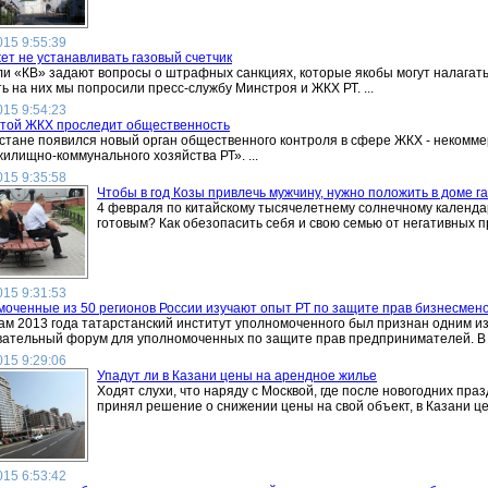
015 9:55:39
ет не устанавливать газовый счетчик
и «КВ» задают вопросы о штрафных санкциях, которые якобы могут налагать
ь на них мы попросили пресс-службу Минстроя и ЖКХ РТ. ...
015 9:54:23
отой ЖКХ проследит общественность
стане появился новый орган общественного контроля в сфере ЖКХ - некомм
илищно-коммунального хозяйства РТ». ...
015 9:35:58
Чтобы в год Козы привлечь мужчину, нужно положить в доме га
4 февраля по китайскому тысячелетнему солнечному календа
готовым? Как обезопасить себя и свою семью от негативных п
015 9:31:53
оченные из 50 регионов России изучают опыт РТ по защите прав бизнесмен
ам 2013 года татарстанский институт уполномоченного был признан одним из 
ательный форум для уполномоченных по защите прав предпринимателей. В фо
015 9:29:06
Упадут ли в Казани цены на арендное жилье
Ходят слухи, что наряду с Москвой, где после новогодних пр
принял решение о снижении цены на свой объект, в Казани ц
015 6:53:42