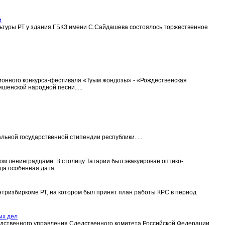
и
льтуры РТ у здания ГБКЗ имени С.Сайдашева состоялось торжественное
ционного конкурса-фестиваля «Туым жондозы» - «Рождественская
шенской народной песни. ...
ьной государственной стипендии республики. ...
ом ленинградцами. В столицу Татарии был эвакуирован оптико-
а особенная дата. ...
тризбиркоме РТ, на котором был принят план работы КРС в период
ых дел
едственного управления Следственного комитета Российской Федерации