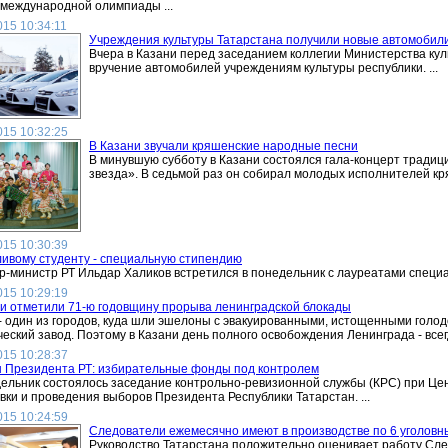
международной олимпиады ...
015 10:34:11
Учреждения культуры Татарстана получили новые автомобил
Вчера в Казани перед заседанием коллегии Министерства ку
вручение автомобилей учреждениям культуры республики. ...
015 10:32:25
В Казани звучали кряшенские народные песни
В минувшую субботу в Казани состоялся гала-концерт тради
звезда». В седьмой раз он собирал молодых исполнителей кря
015 10:30:39
ивому студенту - специальную стипендию
-министр РТ Ильдар Халиков встретился в понедельник с лауреатами специал
015 10:29:19
и отметили 71-ю годовщину прорыва ленинградской блокады
- один из городов, куда шли эшелоны с эвакуированными, истощенными голод
еский завод. Поэтому в Казани день полного освобождения Ленинграда - всегд
015 10:28:37
 Президента РТ: избирательные фонды под контролем
ельник состоялось заседание контрольно-ревизионной службы (КРС) при Цен
вки и проведения выборов Президента Республики Татарстан. ...
015 10:24:59
Следователи ежемесячно имеют в производстве по 6 уголовн
Руководство Татарстана положительно оценивает работу Сл