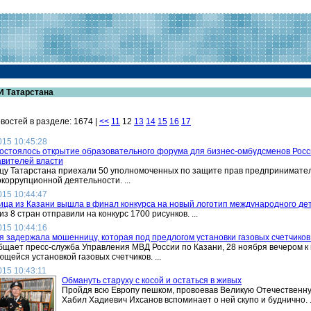
И Татарстана
востей в разделе: 1674 |
<<
11
12
13
14
15
16
17
015 10:45:28
состоялось открытие образовательного форума для бизнес-омбудсменов Рос
авителей власти
цу Татарстана приехали 50 уполномоченных по защите прав предпринимателе
коррупционной деятельности. ...
015 10:44:47
ца из Казани вышла в финал конкурса на новый логотип международного дет
из 8 стран отправили на конкурс 1700 рисунков. ...
015 10:44:16
 задержала мошенницу, которая под предлогом установки газовых счетчиков 
бщает пресс-служба Управления МВД России по Казани, 28 ноября вечером к
щейся установкой газовых счетчиков. ...
015 10:43:11
Обмануть старуху с косой и остаться в живых
Пройдя всю Европу пешком, провоевав Великую Отечественную
Хабил Хадиевич Ихсанов вспоминает о ней скупо и буднично. .