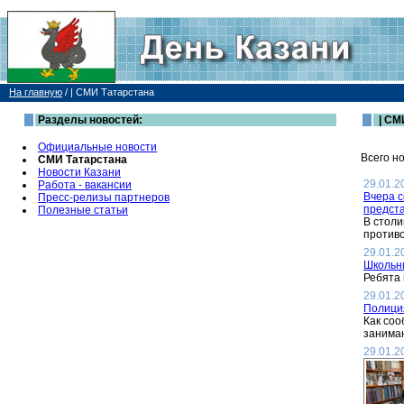
На главную
/
| СМИ Татарстана
Разделы новостей:
| СМ
Официальные новости
Всего но
СМИ Татарстана
Новости Казани
29.01.2
Работа - вакансии
Вчера 
Пресс-релизы партнеров
предст
Полезные статьи
В столи
противо
29.01.2
Школьни
Ребята 
29.01.2
Полиция
Как соо
занимаю
29.01.2