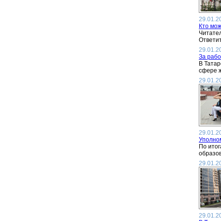
29.01.2
Кто мож
Читател
Ответит
29.01.2
За раб
В Татар
сфере ж
29.01.2
29.01.2
Уполном
По итог
образов
29.01.2
29.01.2