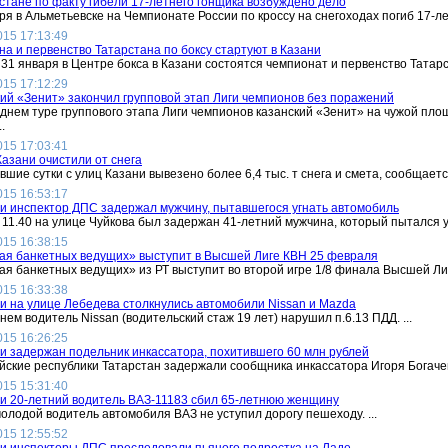
стане по факту гибели 17-летнего гонщика возбуждено дело
ря в Альметьевске на Чемпионате России по кроссу на снегоходах погиб 17-лет
015 17:13:49
а и первенство Татарстана по боксу стартуют в Казани
 31 января в Центре бокса в Казани состоятся чемпионат и первенство Татарст
015 17:12:29
ий «Зенит» закончил групповой этап Лиги чемпионов без поражений
днем туре группового этапа Лиги чемпионов казанский «Зенит» на чужой площ
..
015 17:03:41
азани очистили от снега
вшие сутки с улиц Казани вывезено более 6,4 тыс. т снега и смета, сообщается
015 16:53:17
и инспектор ДПС задержал мужчину, пытавшегося угнать автомобиль
 11.40 на улице Чуйкова был задержан 41-летний мужчина, который пытался уг
015 16:38:15
ая банкетных ведущих» выступит в Высшей Лиге КВН 25 февраля
я банкетных ведущих» из РТ выступит во второй игре 1/8 финала Высшей Лиги
015 16:33:38
и на улице Лебедева столкнулись автомобили Nissan и Mazda
нем водитель Nissan (водительский стаж 19 лет) нарушил п.6.13 ПДД. ...
015 16:26:25
и задержан подельник инкассатора, похитившего 60 млн рублей
ские республики Татарстан задержали сообщника инкассатора Игоря Богаченк
015 15:31:40
и 20-летний водитель ВАЗ-11183 сбил 65-летнюю женщину
олодой водитель автомобиля ВАЗ не уступил дорогу пешеходу. ...
015 12:55:52