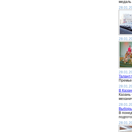
медаль 
28.01.2
28.01.2
28.01.2
Талантл
Премьер
28.01.2
В Казан
Казань 
механич
28.01.2
Выборы
В понед
подгото
28.01.2