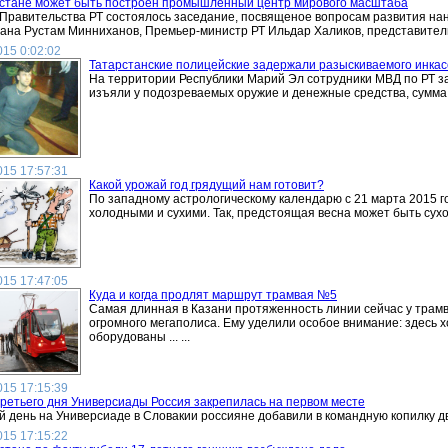
рстане может быть построен промышленный центр мирового масштаба
Правительства РТ состоялось заседание, посвященое вопросам развития на
ана Рустам Минниханов, Премьер-министр РТ Ильдар Халиков, представители м
015 0:02:02
Татарстанские полицейские задержали разыскиваемого инкас
На территории Республики Марий Эл сотрудники МВД по РТ з
изъяли у подозреваемых оружие и денежные средства, сумма к
015 17:57:31
Какой урожай год грядущий нам готовит?
По западному астрологическому календарю с 21 марта 2015 год
холодными и сухими. Так, предстоящая весна может быть сухой 
015 17:47:05
Куда и когда продлят маршрут трамвая №5
Самая длинная в Казани протяженность линии сейчас у трам
огромного мегаполиса. Ему уделили особое внимание: здесь 
оборудованы ... ...
015 17:15:39
ретьего дня Универсиады Россия закрепилась на первом месте
й день на Универсиаде в Словакии россияне добавили в командную копилку два
015 17:15:22