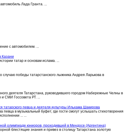
втомобиль Лада Гранта. ...
ие с автомобилем. ...
в Казани
стории татар и основам ислама. ...
о случаю победы татарстанского лыжника Андрея Ларькова в
нного деятеля Татарстана, руководившего городом Набережные Челны в
 СМИ Госсовета РТ. ...
я татарского певца и деятеля культуры Ильхама Шакирова
а певца в музыкальный буфет, где гости смогут услышать стихотворения
полнении ... ...
чной олимпиаде юниоров, проходившей в Мендосе (Аргентина)
орной блестящие знания и привез в столицу Татарстана золотую