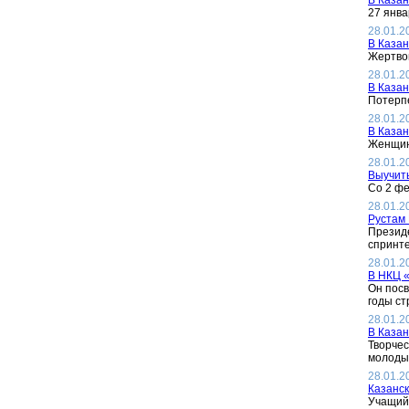
В Казан
27 янва
28.01.2
В Казан
Жертвой
28.01.2
В Казан
Потерпе
28.01.2
В Казан
Женщина
28.01.2
Выучить
Со 2 фе
28.01.2
Рустам 
Президе
спринте
28.01.2
В НКЦ «
Он посв
годы ст
28.01.2
В Казан
Творчес
молодых
28.01.2
Казанск
Учащийс