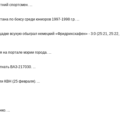
ний спортсмен. ...
ана по боксу среди юниоров 1997-1998 г.р. ...
адке всухую обыграл немецкий «Фридрихсхафен» - 3:0 (25:21, 25:22,
 на портале мэрии города. ...
нать ВАЗ-217030. ...
 КВН (25 февраля). ...
о. ...