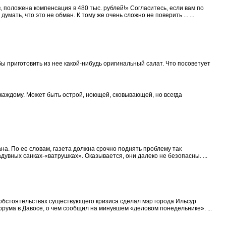
положена компенсация в 480 тыс. рублей!» Согласитесь, если вам по
мать, что это не обман. К тому же очень сложно не поверить ... ...
бы приготовить из нее какой-нибудь оригинальный салат. Что посоветует
 каждому. Может быть острой, ноющей, сковывающей, но всегда
а. По ее словам, газета должна срочно поднять проблему так
дувных санках-«ватрушках». Оказывается, они далеко не безопасны. ...
обстоятельствах существующего кризиса сделал мэр города Ильсур
ума в Давосе, о чем сообщил на минувшем «деловом понедельнике». ...