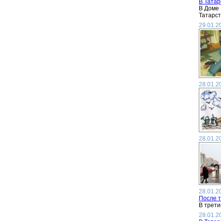
В Тата
В Доме 
Татарст
29.01.2
28.01.2
28.01.2
28.01.2
После т
В трети
28.01.2