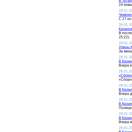
В Татар
24 янва
28.01.2
Чемпион
С 27 по
28.01.2
Казанск
В после
25:22). .
28.01.2
Улицы К
За мину
28.01.2
В Казан
Вчера в
28.01.2
«Сборн
«Сборна
28.01.2
В Казан
Вчера д
28.01.2
В Казан
Полицей
28.01.2
В Казан
Вчера м
28.01.2