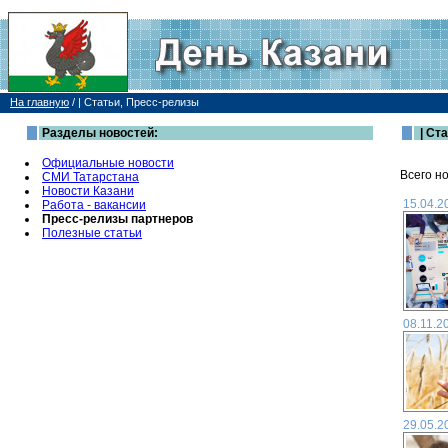
На главную
/
| Статьи, Пресс-релизы
Разделы новостей:
| Ст
Официальные новости
Всего но
СМИ Татарстана
Новости Казани
15.04.2
Работа - вакансии
Пресс-релизы партнеров
Полезные статьи
08.11.2
29.05.2