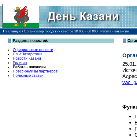
На главную
/
Организатор городских квестов 20 000 - 60 000 | Работа - вакансии
Разделы новостей:
Орган
Официальные новости
СМИ Татарстана
Орган
Новости Казани
Религия
25.01
Работа - вакансии
Источ
Пресс-релизы партнеров
Полезные статьи
Адрес
vac_p
Функ