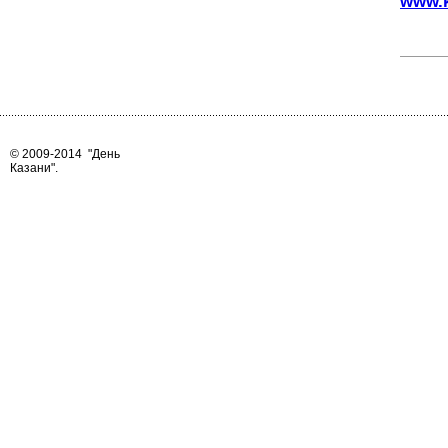
www.k
© 2009-2014
"День
Казани"
.