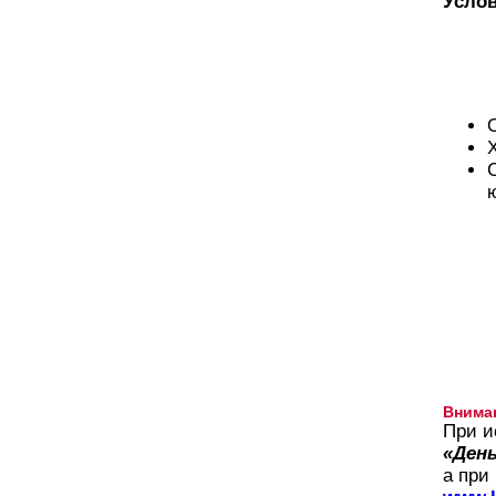
Услов
Внима
При и
«День
а при