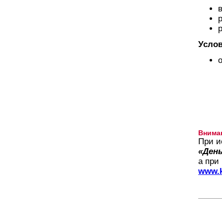
Услов
Внима
При и
«День
а при
www.k