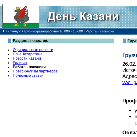
На главную
/
Грузчик-разнорабочий 10 000 - 15 000 | Работа - вакансии
Разделы новостей:
Грузч
Официальные новости
СМИ Татарстана
Грузч
Новости Казани
Религия
26.02
Работа - вакансии
Источ
Пресс-релизы партнеров
Полезные статьи
Адрес
vac_p
Проф
Обяза