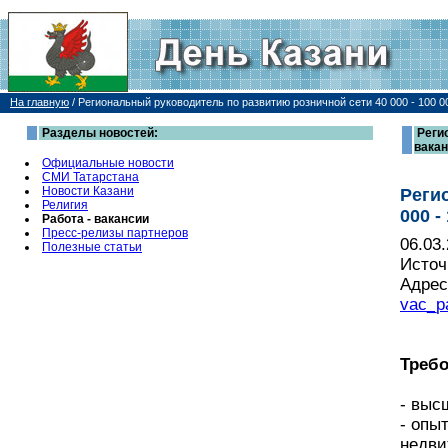
На главную
/
Региональный руководитель по развитию розничной сети 40 000 - 100 00
Разделы новостей:
Реги
вака
Официальные новости
СМИ Татарстана
Новости Казани
Реги
Религия
000 -
Работа - вакансии
Пресс-релизы партнеров
06.03
Полезные статьи
Источ
Адрес
vac_p
Требо
- выс
- опы
недви