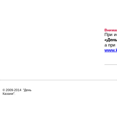
Внима
При и
«День
а при
www.k
© 2009-2014
"День
Казани"
.