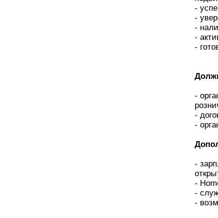
- усп
- уве
- нал
- акт
- гот
Долж
- орг
розни
- дог
- орг
Допо
- зар
откры
- Home
- слу
- воз