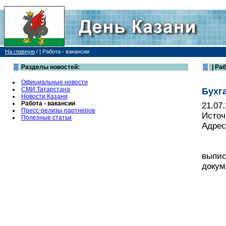
На главную
/
| Работа - вакансии
Разделы новостей:
| Раб
Официальные новости
СМИ Татарстана
Бухга
Новости Казани
Работа - вакансии
21.07
Пресс-релизы партнеров
Источ
Полезные статьи
Адрес
выпис
докум