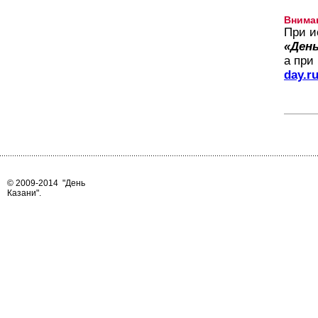
Внима
При и
«День
а при
day.r
© 2009-2014
"День
Казани"
.