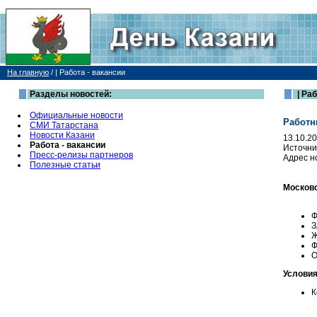
На главную
/
| Работа - вакансии
Разделы новостей:
| Раб
Официальные новости
Работни
СМИ Татарстана
Новости Казани
13.10.2
Работа - вакансии
Источни
Пресс-релизы партнеров
Адрес н
Полезные статьи
Москов
О
Условия
К