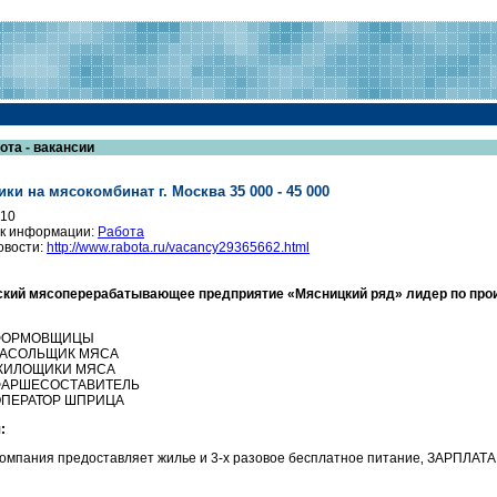
ота - вакансии
ки на мясокомбинат г. Москва 35 000 - 45 000
010
к информации:
Работа
овости:
http://www.rabota.ru/vacancy29365662.html
ский мясоперерабатывающее предприятие
«Мясницкий ряд»
лидер по про
ФОРМОВЩИЦЫ
ЗАСОЛЬЩИК МЯСА
ЖИЛОЩИКИ МЯСА
ФАРШЕСОСТАВИТЕЛЬ
ПЕРАТОР ШПРИЦА
:
омпания предоставляет жилье и 3-х разовое бесплатное питание‚ ЗАРПЛАТА от