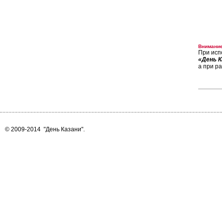
Внимание
При исп
«День К
а при р
© 2009-2014
"День Казани"
.