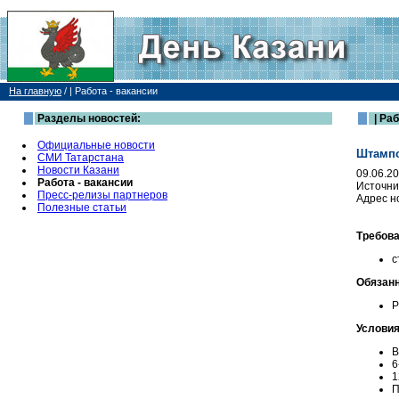
На главную
/
| Работа - вакансии
Разделы новостей:
| Раб
Официальные новости
Штампо
СМИ Татарстана
Новости Казани
09.06.2
Работа - вакансии
Источни
Пресс-релизы партнеров
Адрес н
Полезные статьи
Требова
с
Обязанн
Р
Условия
В
6
1
П