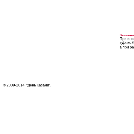
Внимание
При исп
«День К
а при р
© 2009-2014
"День Казани"
.