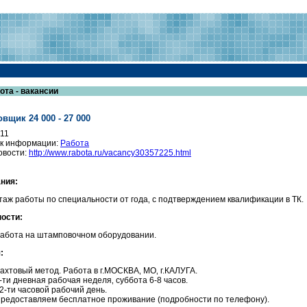
ота - вакансии
вщик 24 000 - 27 000
011
к информации:
Работа
овости:
http://www.rabota.ru/vacancy30357225.html
ния:
таж работы по специальности от года‚ с подтверждением квалификации в ТК.
ости:
абота на штамповочном оборудовании.
:
ахтовый метод. Работа в г.МОСКВА‚ МО‚ г.КАЛУГА.
-ти дневная рабочая неделя‚ суббота 6-8 часов.
2-ти часовой рабочий день.
редоставляем бесплатное проживание (подробности по телефону).