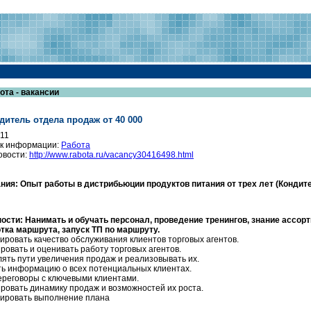
ота - вакансии
дитель отдела продаж от 40 000
011
к информации:
Работа
овости:
http://www.rabota.ru/vacancy30416498.html
ния:
Опыт работы в дистрибьюции продуктов питания от трех лет (Кондитер
ости:
Нанимать и обучать персонал‚ проведение тренингов‚ знание ассорт
тка маршрута‚ запуск ТП по маршруту.
ировать качество обслуживания клиентов торговых агентов.
ровать и оценивать работу торговых агентов.
ять пути увеличения продаж и реализовывать их.
ь информацию о всех потенциальных клиентах.
ереговоры с ключевыми клиентами.
ровать динамику продаж и возможностей их роста.
ировать выполнение плана