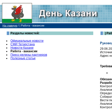
На главную
/
| Работа - вакансии
Разделы новостей:
| Раб
Официальные новости
Руково
СМИ Татарстана
Новости Казани
29.06.2
Работа - вакансии
Источни
Пресс-релизы партнеров
Адрес н
Полезные статьи
Требова
Обязанн
Разрабо
Контрол
Анализи
Определ
Собират
Вести п
Анализи
Контрол