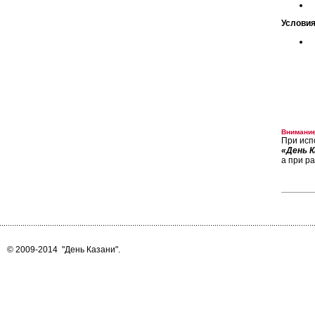
Условия
Внимание
При исп
«День К
а при р
© 2009-2014
"День Казани"
.