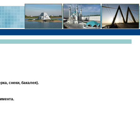
ка‚ снеки‚ бакалея).
имента.