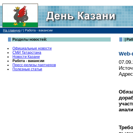
На главную
/
| Работа - вакансии
Разделы новостей:
| Раб
Официальные новости
СМИ Татарстана
Web-п
Новости Казани
Работа - вакансии
07.09
Пресс-релизы партнеров
Источ
Полезные статьи
Адрес
Обяза
дораб
участ
анали
Требо