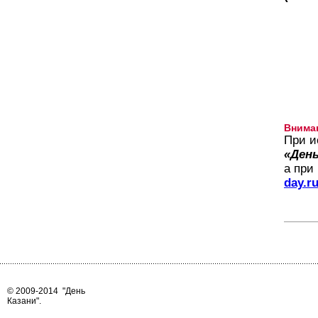
Внима
При и
«День
а при
day.r
© 2009-2014
"День
Казани"
.