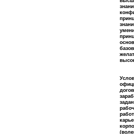
высше
знани
конф
принц
знани
умени
принц
осно
базов
желат
высо
Услов
офици
догов
зараб
задан
рабоч
работ
карье
корпо
(воле