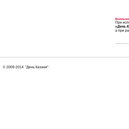
Внимание
При исп
«День К
а при р
© 2009-2014
"День Казани"
.