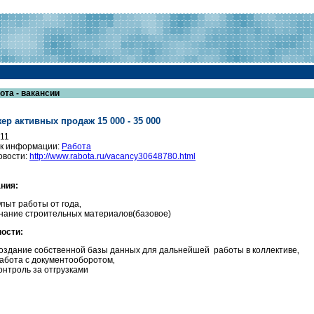
ота - вакансии
ер активных продаж 15 000 - 35 000
011
к информации:
Работа
овости:
http://www.rabota.ru/vacancy30648780.html
ния:
пыт работы от года‚
нание строительных материалов(базовое)
ости:
оздание собственной базы данных для дальнейшей работы в коллективе‚
абота с документооборотом‚
онтроль за отгрузками