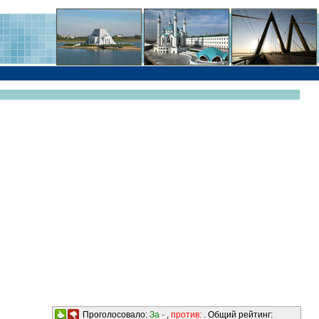
Проголосовало:
За -
,
против:
. Общий рейтинг: