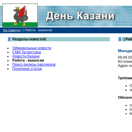
На главную
/
| Работа - вакансии
Разделы новостей:
| Раб
Официальные новости
Менедж
СМИ Татарстана
Новости Казани
08.09.2
Работа - вакансии
Источни
Пресс-релизы партнеров
Адрес н
Полезные статьи
Требова
О
з
Обязанн
с
р
к