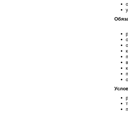
Обяза
Услов