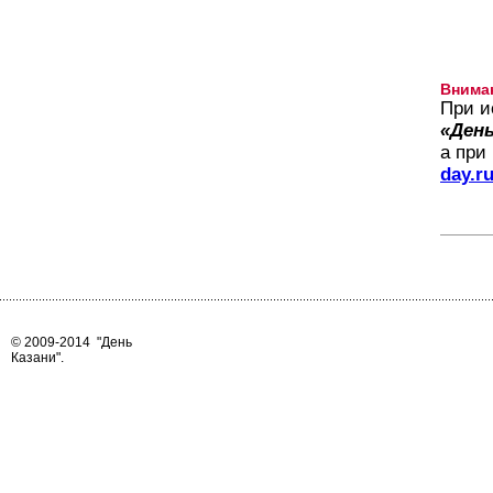
Внима
При и
«День
а при
day.r
© 2009-2014
"День
Казани"
.