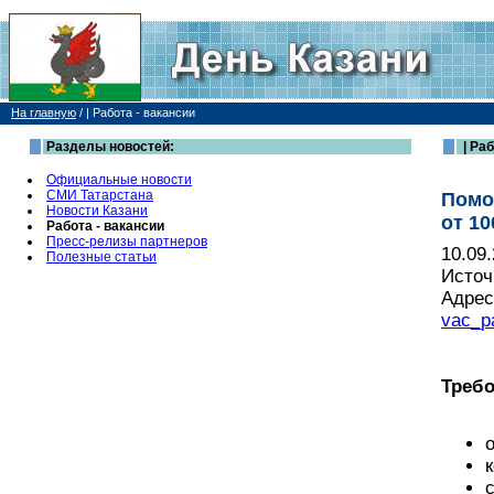
На главную
/
| Работа - вакансии
Разделы новостей:
| Раб
Официальные новости
СМИ Татарстана
Помо
Новости Казани
от 10
Работа - вакансии
Пресс-релизы партнеров
10.09
Полезные статьи
Источ
Адрес
vac_p
Требо
о