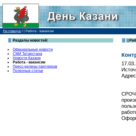
На главную
/
| Работа - вакансии
Разделы новостей:
| Раб
Официальные новости
СМИ Татарстана
Конт
Новости Казани
Работа - вакансии
17.03
Пресс-релизы партнеров
Источ
Полезные статьи
Адрес
СРОЧН
произ
польз
работ
Оформ