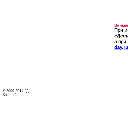
Внима
При и
«День
а при
day.r
© 2009-2014
"День
Казани"
.